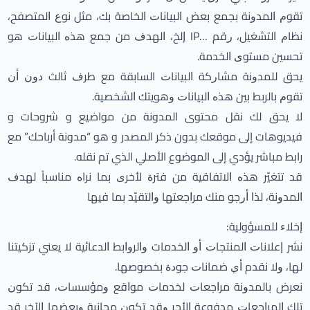
ﺗﻘﻮﻡ ﺍﻟﻤﺪﻭﻧﺔ ﺑﺠﻤﻊ ﺑﻌﺾ ﺍﻟﺒﻴﺎﻧﺎﺕ ﺍﻟﺨﺎﺻﺔ ﺑﻚ، ﻣﺜﻞ ﻧﻮﻉ ﺍﻟﻤﺘﺼﻔﺢ،
ﻧﻈﺎﻡ ﺍﻟﺘﺸﻐﻴﻞ، ﺭﻗﻢ …IP ﺇﻟﺦ، ﺍﻟﻬﺪﻑ ﻣﻦ ﺟﻤﻊ ﻫﺬﻩ ﺍﻟﺒﻴﺎﻧﺎﺕ ﻫﻮ
ﺗﺤﺴﻴﻦ ﻣﺴﺘﻮﻯ ﺍﻟﺨﺪﻣﺔ.
ﻳﺤﻖ ﻟﻠﻤﺪﻭﻧﺔ ﻣﺸﺎﺭﻛﺔ ﺍﻟﺒﻴﺎﻧﺎﺕ السابقة ﻣﻊ ﻃﺮﻑ ﺛﺎﻟﺚ ﺩﻭﻥ ﺃﻥ
ﺗﻘﻮﻡ ﺑﺎﻟﺮﺑﻂ ﺑﻴﻦ ﻫﺬﻩ ﺍﻟﺒﻴﺎﻧﺎﺕ ﻭﻫﻮﻳﺘﻚ ﺍﻟﺸﺨﺼﻴﺔ.
لا يحق لك نقل محتوى المدونة من مواضيع و شروحات و
فيديوهات إلى موقعك بدون ذكر المصدر و هو “مدونة أرباحك” مع
رابط مباشر يؤدي إلى الموضوع الأصلي الذي تم نقله.
ﻗﺪ ﺗﺘﻐﻴّﺮ ﻫﺬﻩ ﺍﻻﺗﻔﺎﻗﻴﺔ ﻣﻦ ﻓﺘﺮﺓ ﻷﺧﺮﻯ ﺑﻤﺎ نراﻩ ﻣﻨﺎﺳﺒﺎً ﻟﻬﺪﻑ
ﺍﻟﻤﺪﻭﻧﺔ، ﻟﺬﺍ ﺃﺭﺟﻮ ﻣﻨﻚ ﻣﺮﺍﺟﻌﺘﻬﺎ ﻭﺍﻟﺘﻘﻴّﺪ ﺑﻤﺎ ﻓﻴﻬﺎ
ﺇﺧﻼﺀ للمسؤولية:
ﻧﺸﺮ ﺇﻋﻼﻧﺎﺕ ﺍﻟﻤﻨﺘﺠﺎﺕ ﺃﻭ ﺍﻟﺨﺪﻣﺎت ﻭﺍﻟﺮﻭﺍﺑﻂ ﺍﻟﺪﻋﺎﺋﻴﺔ ﻻ ﻳﻌﻨﻲ تزكيتنا
ﻟﻬﺎ، ﻭﻻ نقدم ﺃﻱ ﺿﻤﺎﻧﺎﺕ ﺟﻮﺩﺓ ﺑﺨﺼﻮﺻﻬﺎ.
نعرض ﺑﺎﻟﻤﺪﻭﻧﺔ ﻣﺮﺍﺟﻌﺎﺕ ﻟﺨﺪﻣﺎﺕ ﻣﻮﺍﻗﻊ ﻭﻣﺆﺳﺴﺎﺕ، ﻗﺪ ﺗﻜﻮﻥ
ﺗﻠﻚ ﺍﻟﻤﺮﺍﺟﻌﺎﺕ ﻣﺪﻓﻮﻋﺔ ﺍﻷﺟﺮ ﻭﻗﺪ ﺗﻜﻮﻥ ﻣﺠﺎﻧﻴﺔ ﻭﺑﻌﻀﻬﺎ ﺍﻵﺧﺮ ﻗﺪ