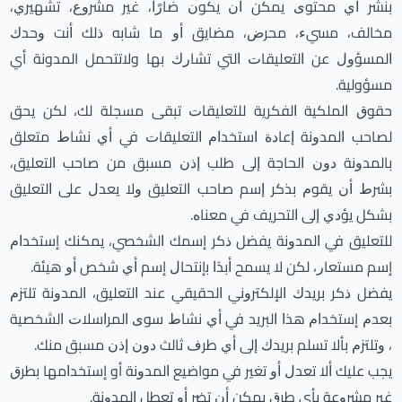
ﺑﻨﺸﺮ ﺃﻱ ﻣﺤﺘﻮﻯ ﻳﻤﻜﻦ ﺃﻥ ﻳﻜﻮﻥ ﺿﺎﺭًﺍ، ﻏﻴﺮ ﻣﺸﺮﻭﻉ، ﺗﺸﻬﻴﺮﻱ،
ﻣﺨﺎﻟﻒ، ﻣﺴﻲﺀ، ﻣﺤﺮﺽ، ﻣﻀﺎﻳﻖ ﺃﻭ ﻣﺎ ﺷﺎﺑﻪ ﺫﻟﻚ ﺃﻧﺖ ﻭﺣﺪﻙ
ﺍﻟﻤﺴﺆﻭﻝ ﻋﻦ ﺍﻟﺘﻌﻠﻴﻘﺎﺕ ﺍﻟﺘﻲ ﺗﺸﺎﺭﻙ ﺑﻬﺎ ولاتتحمل المدونة أي
مسؤولية.
ﺣﻘﻮﻕ ﺍﻟﻤﻠﻜﻴﺔ ﺍﻟﻔﻜﺮﻳﺔ ﻟﻠﺘﻌﻠﻴﻘﺎﺕ ﺗﺒﻘﻰ ﻣﺴﺠﻠﺔ ﻟﻚ، ﻟﻜﻦ ﻳﺤﻖ
ﻟﺼﺎﺣﺐ ﺍﻟﻤﺪﻭﻧﺔ ﺇﻋﺎﺩﺓ ﺍﺳﺘﺨﺪﺍﻡ ﺍﻟﺘﻌﻠﻴﻘﺎﺕ ﻓﻲ ﺃﻱ ﻧﺸﺎﻁ ﻣﺘﻌﻠﻖ
ﺑﺎﻟﻤﺪﻭﻧﺔ ﺩﻭﻥ ﺍﻟﺤﺎﺟﺔ ﺇﻟﻰ ﻃﻠﺐ ﺇﺫﻥ ﻣﺴﺒﻖ ﻣﻦ ﺻﺎﺣﺐ ﺍﻟﺘﻌﻠﻴﻖ،
ﺑﺸﺮﻁ ﺃﻥ ﻳﻘﻮﻡ ﺑﺬﻛﺮ ﺇﺳﻢ ﺻﺎﺣﺐ ﺍﻟﺘﻌﻠﻴﻖ ﻭﻻ ﻳﻌﺪﻝ ﻋﻠﻰ ﺍﻟﺘﻌﻠﻴﻖ
ﺑﺸﻜﻞ ﻳﺆﺩﻱ ﺇﻟﻰ ﺍﻟﺘﺤﺮﻳﻒ ﻓﻲ ﻣﻌﻨﺎﻩ.
ﻟﻠﺘﻌﻠﻴﻖ ﻓﻲ ﺍﻟﻤﺪﻭﻧﺔ ﻳﻔﻀﻞ ﺫﻛﺮ إﺳﻤﻚ ﺍﻟﺸﺨﺼﻲ، ﻳﻤﻜﻨﻚ إﺳﺘﺨﺪﺍﻡ
إﺳﻢ ﻣﺴﺘﻌﺎﺭ، ﻟﻜﻦ ﻻ ﻳﺴﻤﺢ ﺃﺑﺪًﺍ ﺑإﻧﺘﺤﺎﻝ إﺳﻢ ﺃﻱ ﺷﺨﺺ ﺃﻭ ﻫﻴﺌﺔ.
ﻳﻔﻀﻞ ﺫﻛﺮ ﺑﺮﻳﺪﻙ ﺍﻹﻟﻜﺘﺮﻭﻧﻲ ﺍﻟﺤﻘﻴﻘﻲ ﻋﻨﺪ ﺍﻟﺘﻌﻠﻴﻖ، ﺍﻟﻤﺪﻭﻧﺔ ﺗﻠﺘﺰﻡ
ﺑﻌﺪﻡ إﺳﺘﺨﺪﺍﻡ ﻫﺬﺍ ﺍﻟﺒﺮﻳﺪ ﻓﻲ ﺃﻱ ﻧﺸﺎﻁ ﺳﻮﻯ ﺍﻟﻤﺮﺍﺳﻼﺕ ﺍﻟﺸﺨﺼﻴﺔ
، ﻭﺗﻠﺘﺰﻡ ﺑﺄﻻ ﺗﺴﻠﻢ ﺑﺮﻳﺪﻙ ﺇﻟﻰ ﺃﻱ ﻃﺮﻑ ﺛﺎﻟﺚ ﺩﻭﻥ ﺇﺫﻥ ﻣﺴﺒﻖ ﻣﻨﻚ.
ﻳﺠﺐ ﻋﻠﻴﻚ ﺃﻻ ﺗﻌﺪﻝ ﺃﻭ تغير في مواضيع ﺍﻟﻤﺪﻭﻧﺔ أو إﺳﺘﺨﺪﺍﻣﻬﺎ ﺑﻄﺮﻕ
ﻏﻴﺮ ﻣﺸﺮﻭﻋﺔ بأي ﻃﺮﻕ ﻳﻤﻜﻦ ﺃﻥ ﺗﻀﺮ ﺃﻭ ﺗﻌﻄﻞ ﺍﻟﻤﺪﻭﻧﺔ.