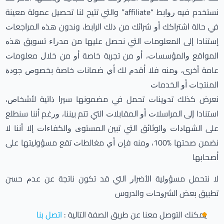
نستخدم ﻓﻴﻪ ﺭﻭﺍﺑﻂ “affiliate” والتي ﺗﺘﻴﺢ لنا ﺗﺤﺼﻴﻞ ﻋﻤﻮﻟﺔ ﻣﻌﻴﻨﺔ
ﻓﻲ ﺣﺎﻟﺔ ﺍﺷﺘﺮﺍﻛﻚ ﺃﻭ ﺷﺮﺍﺋﻚ ﻣﻦ ﺫﻟﻚ ﺍﻟﺮﺍﺑﻂ، وندون ﻫﺬﻩ ﺍﻟﻤﺮﺍﺟﻌﺎﺕ
إستنادا ﺇﻟﻰ ﺍﻟﻤﻌﻠﻮﻣﺎﺕ ﺍﻟﺘﻲ نحصل ﻋﻠﻴﻬﺎ ﻣﻦ ﻣﺪﺭﺍﺀ ﺗﺴﻮﻳﻖ ﻫﺬﻩ
ﺍﻟﻤﻮﺍﻗﻊ ﻭﺍﻟﻤﺆﺳﺴﺎﺕ، ﺃﻭ ﻣﻦ ﺗﺠﺮﺑﺔ ﺧﺎﺻﺔ ﺃﻭ ﻣﻦ ﺧﻼﻝ ﻣﻌﻠﻮﻣﺎﺕ
ﻋﺎﻣﺔ أخرى، ﻭﻣﻨﻪ ﻓﻼ ﺃﻗﺪﻡ ﻟﻚ ﺃﻱ ﺿﻤﺎﻧﺎﺕ ﺧﺎﺻﺔ ﺑﺨﺼﻮﺹ ﺟﻮﺩﺓ
ﺍﻟﻤﻨﺘﺠﺎﺕ ﺃﻭ ﺍﻟﺨﺪﻣﺎﺕ
نعرض ﻛﺬﻟﻚ ﺗﺪﻭﻳﻨﺎﺕ ﺗﺤﻤﻞ ﻓﻲ ﻣﻀﻤﻮﻧﻬﺎ ﺳﻴﺮﺍ ﺫﺍﺗﻴﺔ ﻷﺷﺨﺎﺹ،
استنادا ﺇﻟﻰ ﺍﻟﻤﺮﺍﺳﻼﺕ ﺃﻭ ﺍﻟﻤﻘﺎﺑﻼﺕ ﺍﻟﺘﻲ ﺗﺘﻢ ﺑﻴﻨﻨﺎ، ﻭﺭﻏﻢ أننا سنطلع
ﻋﻠﻰ ﺍﻟﺸﻬﺎﺩﺍﺕ ﻭﺍﻟﻮﺛﺎﺋﻖ ﺍﻟﺘﻲ ﺗﺒﻴﻦ ﺍﻟﻤﺴﺘﻮﻯ ﻭﺍﻟﻜﻔﺎﺀﺍﺕ ﺇﻻ أننا ﻻ
نضمن ﺻﺤﺘﻬﺎ %100، ﻭﻣﻨﻪ ﻓﺈﻥ ﺃﻱ ﻣﻐﺎﻟﻄﺎﺕ ﺗﻘﻊ مسؤوليتها على
ﺃﺻﺤﺎﺑﻬﺎ
ﻻ ﻧﺘﺤﻤﻞ ﻣﺴﺆﻭﻟﻴﺔ ﺍلأﺿﺮﺍﺭ ﺍﻟﺘﻲ ﻗﺪ ﺗﻜﻮن ﻧﺎﺗﺠﺔ ﻋﻦ ﻋﺪﻡ ﺣﺴﻦ
تطبيق ﺑﻌﺾ ﺍﻟﺸﺮﻭﺣﺎﺕ والدروس
يمكنك التوصل معنا عن طريق الصفة التالية :
اتصل بنا