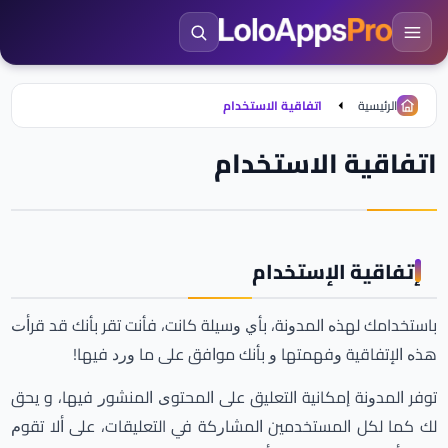
الرئيسية
اتفاقية الاستخدام
اتفاقية الاستخدام
إتفاقية الإستخدام
باستخدامك ﻟﻬﺬﻩ ﺍﻟﻤﺪﻭﻧﺔ، ﺑﺄﻱ ﻭﺳﻴﻠﺔ ﻛﺎﻧﺖ، ﻓﺄﻧﺖ ﺗﻘﺮ ﺑﺄﻧﻚ ﻗﺪ ﻗﺮﺃﺕ
ﻫﺬﻩ ﺍلإﺗﻔﺎﻗﻴﺔ ﻭﻓﻬﻤﺘﻬﺎ ﻭ ﺑﺄﻧﻚ ﻣﻮﺍﻓﻖ ﻋﻠﻰ ﻣﺎ ﻭﺭﺩ ﻓﻴﻬﺎ!
ﺗﻮﻓﺮ ﺍﻟﻤﺪﻭﻧﺔ ﺇﻣﻜﺎﻧﻴﺔ ﺍﻟﺘﻌﻠﻴﻖ ﻋﻠﻰ ﺍﻟﻤﺤﺘﻮﻯ ﺍﻟﻤﻨﺸﻮﺭ ﻓﻴﻬﺎ، و ﻳﺤﻖ
ﻟﻚ ﻛﻤﺎ ﻟﻜﻞ ﺍﻟﻤﺴﺘﺨﺪﻣﻴﻦ ﺍﻟﻤﺸﺎﺭﻛﺔ ﻓﻲ التعليقات، ﻋﻠﻰ ﺃﻻ ﺗﻘﻮﻡ