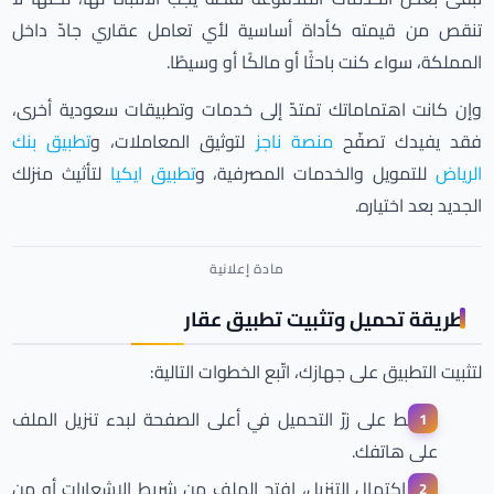
تنقص من قيمته كأداة أساسية لأي تعامل عقاري جادّ داخل
المملكة، سواء كنت باحثًا أو مالكًا أو وسيطًا.
وإن كانت اهتماماتك تمتدّ إلى خدمات وتطبيقات سعودية أخرى،
فقد يفيدك تصفّح
منصة ناجز
لتوثيق المعاملات، و
تطبيق بنك
الرياض
للتمويل والخدمات المصرفية، و
تطبيق ايكيا
لتأثيث منزلك
الجديد بعد اختياره.
طريقة تحميل وتثبيت تطبيق عقار
لتثبيت التطبيق على جهازك، اتّبع الخطوات التالية:
اضغط على زرّ التحميل في أعلى الصفحة لبدء تنزيل الملف
على هاتفك.
بعد اكتمال التنزيل، افتح الملف من شريط الإشعارات أو من