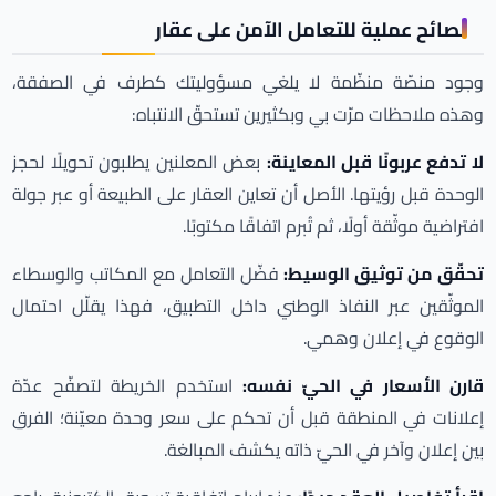
نصائح عملية للتعامل الآمن على عقار
وجود منصّة منظّمة لا يلغي مسؤوليتك كطرف في الصفقة،
وهذه ملاحظات مرّت بي وبكثيرين تستحقّ الانتباه:
لا تدفع عربونًا قبل المعاينة:
بعض المعلنين يطلبون تحويلًا لحجز
الوحدة قبل رؤيتها. الأصل أن تعاين العقار على الطبيعة أو عبر جولة
افتراضية موثّقة أولًا، ثم تُبرم اتفاقًا مكتوبًا.
تحقّق من توثيق الوسيط:
فضّل التعامل مع المكاتب والوسطاء
الموثّقين عبر النفاذ الوطني داخل التطبيق، فهذا يقلّل احتمال
الوقوع في إعلان وهمي.
قارن الأسعار في الحيّ نفسه:
استخدم الخريطة لتصفّح عدّة
إعلانات في المنطقة قبل أن تحكم على سعر وحدة معيّنة؛ الفرق
بين إعلان وآخر في الحيّ ذاته يكشف المبالغة.