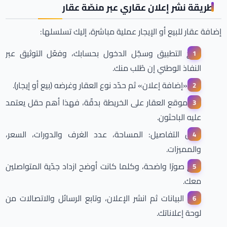
طريقة نشر إعلان عقاري عبر منصّة عقار
إضافة عقار للبيع أو الإيجار عملية مباشرة، إليك تسلسلها:
افتح التطبيق وسجّل الدخول بحسابك، وفعّل التوثيق عبر
النفاذ الوطني إن طُلب منك.
اختر «إضافة إعلان» ثم حدّد نوع العقار وغرضه (بيع أو إيجار).
ثبّت موقع العقار على الخريطة بدقّة، فهذا أهم حقل يعتمد
عليه الباحثون.
أدخل التفاصيل: المساحة، عدد الغرف والدورات، السعر،
والمميزات.
ارفع صورًا واضحة، وكلما كانت أوضح ازداد جدّية المتواصلين
معك.
راجع البيانات ثم انشر الإعلان، وتابع الرسائل والاتصالات من
لوحة إعلاناتك.