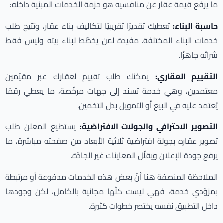
ما يرفع قيمة عقار عن منافسيه هو حزمة الخدمات المبنية داخله:
حاسبة البناء:
تعطيك تقديرًا تقريبيًا لتكاليف بناء عقار، وتتيح طلب
خدمات البناء المختلفة. مفيدة لمن يخطّط لبناء بيته وليس فقط
شرائه جاهزًا.
التقييم العقاري:
يمكنك طلب تقييم لعقارك عبر مقيّمين
معتمدين، وهي خدمة تسند إلى جهات مرخّصة، ما يعطي رقمًا
يُعتمد عليه في البيع أو التمويل بدل التخمين.
التصوير الاحترافي والجولات الافتراضية:
يستطيع المعلن طلب
تصوير عقاره بجولة افتراضية ثلاثية الأبعاد من صفحته مباشرة، ما
يرفع جودة الإعلان ويقلّل المعاينات غير الجادّة.
الملاحظة المنصفة هنا أنّ بعض هذه الخدمات مدفوعة أو مرتبطة
بمزوّدي خدمة، فهي ليست كلّها مجانية بالكامل، لكن وجودها
داخل التطبيق نفسه يختصر خطوات كثيرة.