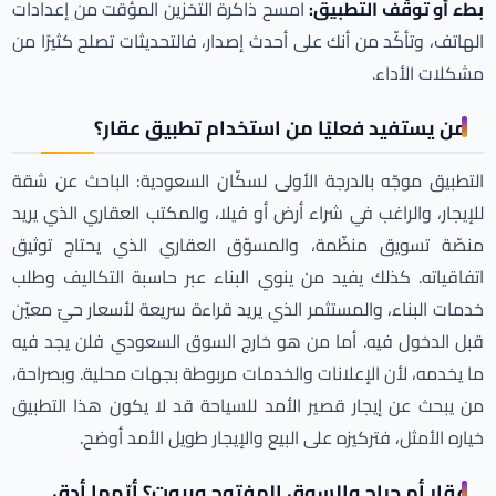
بطء أو توقّف التطبيق:
امسح ذاكرة التخزين المؤقت من إعدادات
الهاتف، وتأكّد من أنك على أحدث إصدار، فالتحديثات تصلح كثيرًا من
مشكلات الأداء.
من يستفيد فعليًا من استخدام تطبيق عقار؟
التطبيق موجّه بالدرجة الأولى لسكّان السعودية: الباحث عن شقة
للإيجار، والراغب في شراء أرض أو فيلا، والمكتب العقاري الذي يريد
منصّة تسويق منظّمة، والمسوّق العقاري الذي يحتاج توثيق
اتفاقياته. كذلك يفيد من ينوي البناء عبر حاسبة التكاليف وطلب
خدمات البناء، والمستثمر الذي يريد قراءة سريعة لأسعار حيّ معيّن
قبل الدخول فيه. أما من هو خارج السوق السعودي فلن يجد فيه
ما يخدمه، لأن الإعلانات والخدمات مربوطة بجهات محلية. وبصراحة،
من يبحث عن إيجار قصير الأمد للسياحة قد لا يكون هذا التطبيق
خياره الأمثل، فتركيزه على البيع والإيجار طويل الأمد أوضح.
عقار أم حراج والسوق المفتوح وبيوت؟ أيّهما أدق