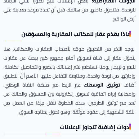
الجولات الافتراضية:
بعض الإعلانات تتيح تصوّرًا ثلاثي الأبعاد
للوحدة، فتتجوّل داخلها من هاتفك قبل أن تحدّد موعد معاينة على
أرض الواقع.
ماذا يقدّم عقار للمكاتب العقارية والمسوّقين
الوجه الآخر من التطبيق موجّه لأصحاب العقارات والمكاتب. هنا
يتحوّل عقار إلى قناة تسويق أمام جمهور كبير يبحث عن عقارات
للبيع والإيجار يوميًا. تستطيع نشر إعلاناتك بالصور والتفاصيل الكاملة،
وإدارتها من لوحة واحدة، ومتابعة التفاعل عليها. الأهم أنّ التطبيق
أضاف
توثيق الوسطاء
عبر الربط مع منصّة النفاذ الوطني،
وإمكانية إبرام اتفاقية تسويق إلكترونية بين المسوّق والمالك عن
بُعد مع توثيق الطرفين. هذه الخطوة تنقل جزءًا من العمل من
الثقة الشفهية إلى عقود موثّقة، وهو تحوّل يحتاجه السوق.
أدوات إضافية تتجاوز الإعلانات