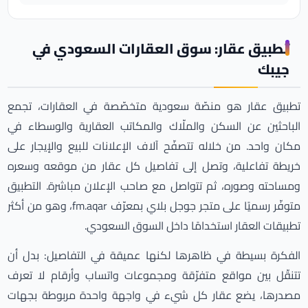
تطبيق عقار: سوق العقارات السعودي في
جيبك
تطبيق عقار هو منصّة سعودية متخصّصة في العقارات، تجمع
الباحثين عن السكن والملّاك والمكاتب العقارية والوسطاء في
مكان واحد. من خلاله تتصفّح آلاف الإعلانات للبيع والإيجار على
خريطة تفاعلية، وتصل إلى تفاصيل كل عقار من موقعه وسعره
ومساحته وصوره، ثم تتواصل مع صاحب الإعلان مباشرة. التطبيق
متوفّر رسميًا على متجر جوجل بلاي بمعرّف
fm.aqar
، وهو من أكثر
تطبيقات العقار استخدامًا داخل السوق السعودي.
الفكرة بسيطة في ظاهرها لكنها عميقة في التفاصيل: بدل أن
تتنقّل بين مواقع متفرّقة ومجموعات واتساب وأرقام لا تعرف
مصدرها، يضع عقار كل شيء في واجهة واحدة مربوطة بجهات