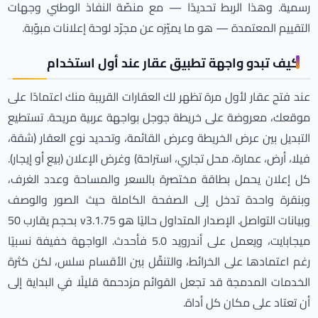
رسمية. وهذا الربط تحديدًا — مع منصّة النفاذ الوطني وجهات
التقييم المعتمدة — هو ما يميّزه عن مجرّد لوحة إعلانات مبوّبة.
كيف تبدو واجهة تطبيق عقار عند أول استخدام
عند فتح عقار لأول مرة تظهر لك العقارات القريبة منك اعتمادًا على
موقعك، معروضة على خريطة جوجل بواجهة عربية مريحة. تستطيع
التبديل بين عرض الخريطة وعرض القائمة، وتحديد نوع العقار (شقة،
فيلا، أرض، عمارة، محل تجاري، استراحة) وغرض الإعلان (بيع أو إيجار).
كل إعلان يحمل بطاقة مختصرة بالسعر والمساحة وعدد الغرف،
وبنقرة واحدة تدخل إلى الصفحة الكاملة حيث الصور والوصف
وبيانات التواصل. الإصدار المتداول حاليًا هو v3.1.75 بحجم يقارب 50
ميجابايت، ويعمل على أندرويد 5.0 فأحدث. الواجهة خفيفة نسبيًا
رغم اعتمادها على الخرائط، والتنقّل بين الأقسام سلس، لكن كثرة
الخدمات المدمجة قد تجعل القوائم مزدحمة قليلًا في البداية إلى
أن تعتاد على مكان كل أداة.