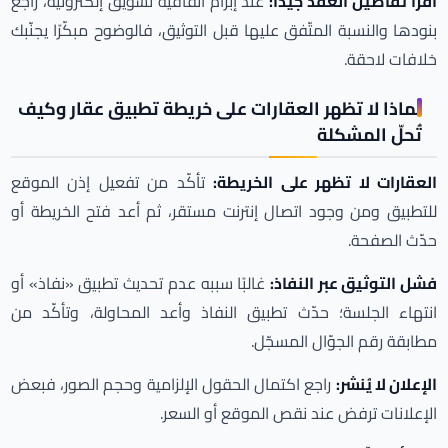
اقرأ تفاصيل العقد جيدًا:
عند إبرام اتفاقية تسويق إلكترونية، راجع
بنودها والنسبة المتّفق عليها قبل التوثيق، فالوضوح مبكّرًا يجنّبك
خلافات لاحقة.
لماذا لا تظهر العقارات على خريطة تطبيق عقار وكيف
تُحلّ المشكلة
العقارات لا تظهر على الخريطة:
تأكّد من تفعيل إذن الموقع
للتطبيق ومن وجود اتصال إنترنت مستقر، ثم أعد فتح الخريطة أو
حدّث الصفحة.
فشل التوثيق عبر النفاذ:
غالبًا سببه عدم تحديث تطبيق «نفاذ» أو
انتهاء الجلسة؛ حدّث تطبيق النفاذ وأعد المحاولة، وتأكّد من
مطابقة رقم الجوّال المسجّل.
الإعلان لا يُنشر:
راجع اكتمال الحقول الإلزامية وحجم الصور، فبعض
الإعلانات ترفض عند نقص الموقع أو السعر.