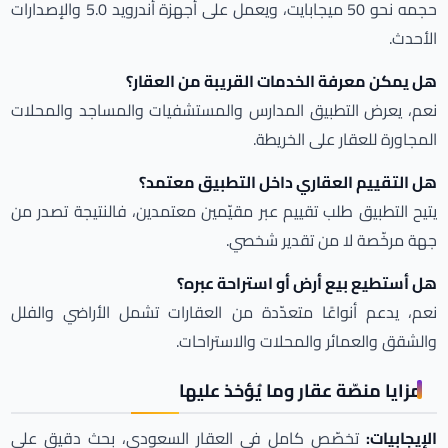
حجمه نحو 50 ميجابايت، ويعمل على أجهزة أندرويد 5.0 والإصدارات
الأحدث.
هل يمكن معرفة الخدمات القريبة من العقار؟
نعم، يعرض التطبيق المدارس والمستشفيات والمساجد والمحلات
المجاورة للعقار على الخريطة.
هل التقييم العقاري داخل التطبيق معتمد؟
يتيح التطبيق طلب تقييم عبر مقيّمين معتمدين، فالنتيجة تصدر من
جهة مرخّصة لا من تقدير شخصي.
هل أستطيع بيع أرض أو استراحة عبره؟
نعم، يدعم أنواعًا متعدّدة من العقارات تشمل الأراضي والفلل
والشقق والعمائر والمحلات والاستراحات.
مزايا منصّة عقار وما يُؤخذ عليها
الإيجابيات:
تخصّص كامل في العقار السعودي، بحث دقيق على