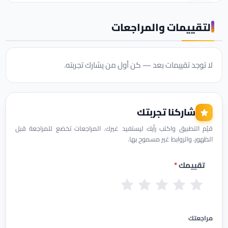
التقييمات والمراجعات
لا توجد تقييمات بعد — كن أول من يشارك تجربته.
شاركنا تجربتك
قيّم التطبيق واكتب رأيك ليستفيد غيرك. المراجعات تخضع للمراجعة قبل
الظهور، والروابط غير مسموح بها.
تقييمك
*
س
ض
م
ج
م
ي
ع
ق
ي
م
ئ
ي
ب
د
ت
مراجعتك
ف
و
ج
ا