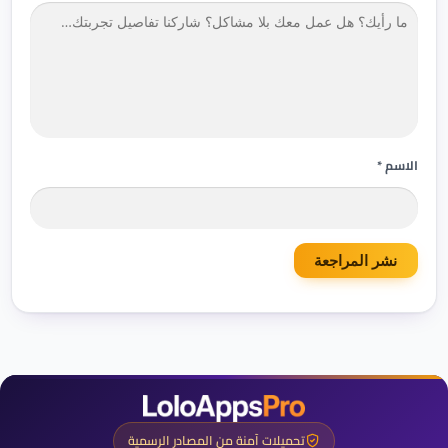
ل
دً
ز
ا
الاسم *
تحميلات آمنة من المصادر الرسمية