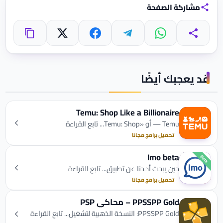
مشاركة الصفحة
واتساب
تيليجرام
فيسبوك
X
مشاركة
نسخ الرابط
قد يعجبك أيضًا
Temu: Shop Like a Billionaire
Temu — أو «Temu: Shop... تابع القراءة
تحميل برامج مجانا
Imo beta
حين يبحث أحدنا عن تطبيق... تابع القراءة
تحميل برامج مجانا
PPSSPP Gold – محاكي PSP
PPSSPP Gold: النسخة الذهبية لتشغيل... تابع القراءة