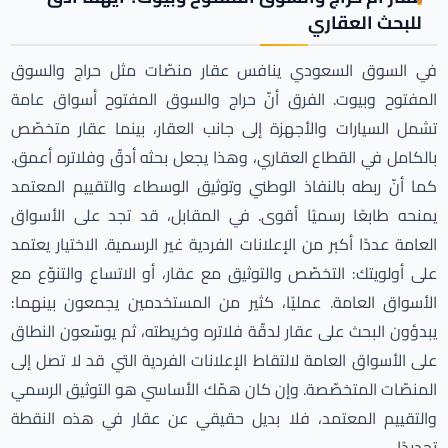
للبحث العقاري
في السوق السعودي ينافس عقار منصّات مثل حراج والسوق
المفتوح وبيوت. الفرق أنّ حراج والسوق المفتوح أسواق عامة
تشمل السيارات والأجهزة إلى جانب العقار، بينما عقار متخصّص
بالكامل في القطاع العقاري، وهذا يجعل بحثه أدقّ وفلاتره أعمق.
كما أنّ ربطه بالنفاذ الوطني وتوثيق الوسطاء والتقييم المعتمد
يمنحه طابعًا رسميًا أقوى. في المقابل، قد تجد على الأسواق
العامة عددًا أكبر من الإعلانات الفردية غير الرسمية. الاختيار يعتمد
على أولويتك: التخصّص والتوثيق مع عقار، أو الاتساع والتنوّع مع
الأسواق العامة. عمليًا، كثير من المستخدمين يجمعون بينهما:
يبدؤون البحث على عقار لدقّة فلاتره وخريطته، ثم يوسّعون النطاق
على الأسواق العامة لالتقاط الإعلانات الفردية التي قد لا تصل إلى
المنصّات المتخصّصة. وإن كان همّك الأساسي هو التوثيق الرسمي
والتقييم المعتمد، فلا بديل حقيقي عن عقار في هذه النقطة
تحديدًا.