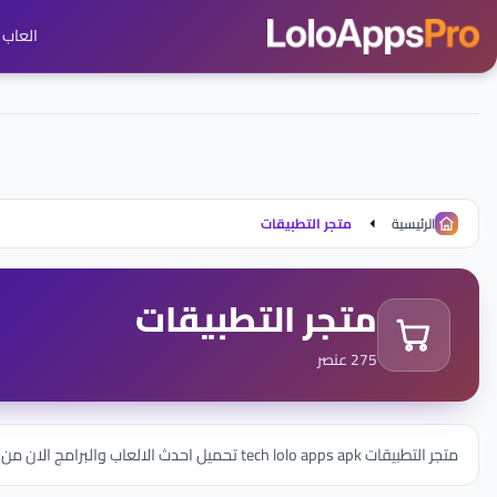
العاب ج
الرئيسية
متجر التطبيقات
متجر التطبيقات
275 عنصر
متجر التطبيقات tech lolo apps apk تحميل احدث الالعاب والبرامج الان من موقع لولو ابس مجانا علي الهاتف والكمبيوتر برابط مباشر وسريع شروحات برامج والعاب