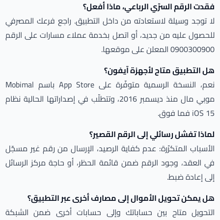
فقدت الرقم السرّي الرباعي، ماذا أفعل؟
لا توجد وسيلة لاستعادته من داخل التطبيق. راجع فرعك المصرفي
للحصول عليه من جديد، أو اتصل بخدمة عملاء مسارات على الرقم
0900300900 المعلن على موقعها.
هل التطبيق متاح لأجهزة آيفون؟
نعم، النسخة الرسمية متوفّرة على App Store باسم Mobimal
موبي مال منذ ديسمبر 2016، وتتطلّب في إصداراتها الحالية نظام
iOS 15 فما فوق.
لماذا تفشل رسائلي إلى الرقم القصير؟
الأسباب المتكرّرة: عدم كفاية الرصيد، الإرسال من رقم غير مسجّل
في العقد، وجود الرقم ضمن قائمة الحظر، أو حاجة مركز الرسائل
إلى إعادة ضبط.
هل يمكن تحويل الأموال إلى مصارف أخرى عبر التطبيق؟
التحويل متاح بين حساباتك وإلى حسابات أخرى ضمن الشبكة