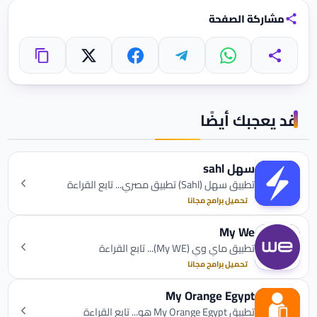
مشاركة الصفحة
واتساب
تيليجرام
فيسبوك
X
مشاركة
نسخ الرابط
قد يعجبك أيضًا
سهل sahl
تطبيق سهل (Sahl) تطبيق مصري... تابع القراءة
تحميل برامج مجانا
My We
تطبيق ماي وي (My WE)... تابع القراءة
تحميل برامج مجانا
My Orange Egypt
تطبيق My Orange Egypt هو... تابع القراءة