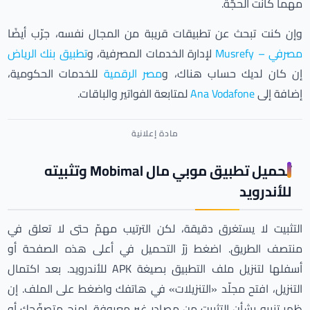
مهما كانت الحجّة.
وإن كنت تبحث عن تطبيقات قريبة من المجال نفسه، جرّب أيضًا
مصرفي – Musrefy
لإدارة الخدمات المصرفية، و
تطبيق بنك الرياض
إن كان لديك حساب هناك، و
مصر الرقمية
للخدمات الحكومية،
إضافة إلى
Ana Vodafone
لمتابعة الفواتير والباقات.
تحميل تطبيق موبي مال Mobimal وتثبيته
للأندرويد
التثبيت لا يستغرق دقيقة، لكن الترتيب مهمّ حتى لا تعلق في
منتصف الطريق. اضغط زرّ التحميل في أعلى هذه الصفحة أو
أسفلها لتنزيل ملف التطبيق بصيغة APK للأندرويد. بعد اكتمال
التنزيل، افتح مجلّد «التنزيلات» في هاتفك واضغط على الملف. إن
ظهر تنبيه بشأن التثبيت من مصادر غير معروفة، امنح متصفّحك أو