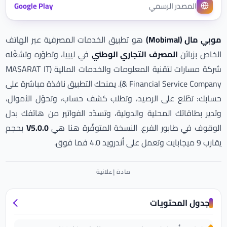
المصدر الرسمي
Google Play
موبي مال (Mobimal)
هو تطبيق الخدمات المصرفية عبر الهاتف
الخاص بزبائن
المصرف التجاري الوطني
في ليبيا، وتطوّره وتشغّله
شركة مسارات لتقنية المعلومات والخدمات المالية (MASARAT IT
& Financial Service Company). يمنحك التطبيق نافذة مباشرة على
حسابك: تطّلع على الرصيد، وتطلب كشف حساب، وتحوّل الأموال،
وتدير بطاقاتك المحلية والدولية، وتسدّد الفواتير من هاتفك بدل
الوقوف في طابور الفرع. النسخة المتوفّرة هنا هي
V5.0.0
بحجم
يقارب 9 ميجابايت وتعمل على أندرويد 4.0 فما فوق.
جدول المحتويات