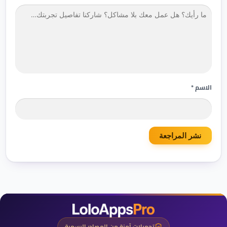
ف
و
ج
ا
ل
دً
ز
ا
الاسم *
تحميلات آمنة من المصادر الرسمية