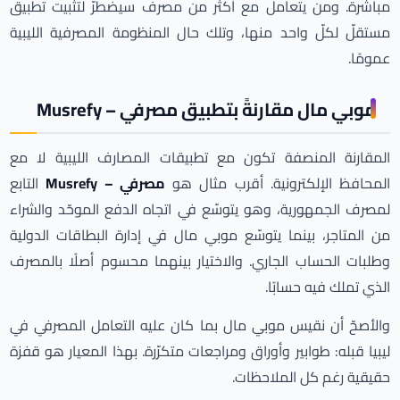
مباشرة. ومن يتعامل مع أكثر من مصرف سيضطرّ لتثبيت تطبيق
مستقلّ لكلّ واحد منها، وتلك حال المنظومة المصرفية الليبية
عمومًا.
موبي مال مقارنةً بتطبيق مصرفي – Musrefy
المقارنة المنصفة تكون مع تطبيقات المصارف الليبية لا مع
المحافظ الإلكترونية. أقرب مثال هو
مصرفي – Musrefy
التابع
لمصرف الجمهورية، وهو يتوسّع في اتجاه الدفع الموحّد والشراء
من المتاجر، بينما يتوسّع موبي مال في إدارة البطاقات الدولية
وطلبات الحساب الجاري. والاختيار بينهما محسوم أصلًا بالمصرف
الذي تملك فيه حسابًا.
والأصحّ أن نقيس موبي مال بما كان عليه التعامل المصرفي في
ليبيا قبله: طوابير وأوراق ومراجعات متكرّرة. بهذا المعيار هو قفزة
حقيقية رغم كل الملاحظات.