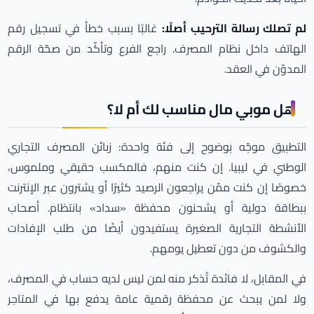
لم تصلك رسالة الترحيب أصلًا:
غالبًا بسبب خطأ في تسجيل رقم
الهاتف داخل نظام المصرف. راجع الفرع وتأكّد من صحّة الرقم
المدوّن في العقد.
هل موبي مال مناسب لك أم لا؟
التطبيق موجّه بوضوح إلى فئة واحدة: زبائن المصرف التجاري
الوطني في ليبيا. إن كنت منهم، فالمكسب حقيقي وملموس،
خصوصًا إن كنت ممّن يراجعون الرصيد كثيرًا أو يشترون عبر الإنترنت
ببطاقة دولية أو يشحنون محفظة «سداد» بانتظام. أصحاب
الأنشطة التجارية الصغيرة يستفيدون أيضًا من طلب الإفادات
والكشوف من دون تعطيل يومهم.
في المقابل، لا فائدة تُذكر منه لمن ليس لديه حساب في المصرف،
ولا لمن يبحث عن محفظة رقمية عامة يدفع بها في المتاجر