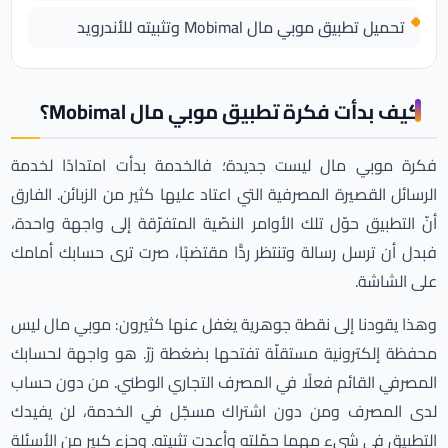
تحميل تطبيق موبي مال Mobimal وتثبيته للأندرويد
كيف بدأت فكرة تطبيق موبي مال Mobimal؟
فكرة موبي مال ليست جديدة؛ فالخدمة بدأت امتدادًا لخدمة
الرسائل القصيرة المصرفية التي اعتاد عليها كثير من الزبائن. الفارق
أنّ التطبيق حوّل تلك الأوامر النصّية المتفرّقة إلى واجهة واحدة،
فبدل أن ترسل رسالة وتنتظر ردًّا مقتضبًا، صرت ترى حسابك أمامك
على الشاشة.
وهذا يقودنا إلى نقطة جوهرية يغفل عنها كثيرون: موبي مال ليس
محفظة إلكترونية مستقلّة تفتحها بضغطة زرّ. هو واجهة لحسابك
المصرفي القائم فعلًا في المصرف التجاري الوطني. من دون حساب
لدى المصرف ومن دون اشتراك مسجّل في الخدمة، لن يفيدك
التطبيق في شيء مهما حمّلته وأعدت تثبيته. وجزء كبير من الأسئلة