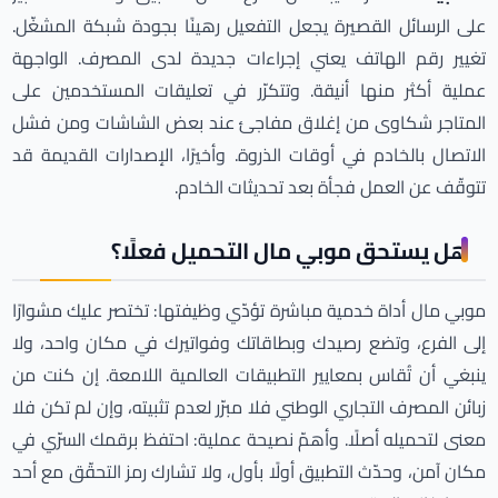
على الرسائل القصيرة يجعل التفعيل رهينًا بجودة شبكة المشغّل.
تغيير رقم الهاتف يعني إجراءات جديدة لدى المصرف. الواجهة
عملية أكثر منها أنيقة. وتتكرّر في تعليقات المستخدمين على
المتاجر شكاوى من إغلاق مفاجئ عند بعض الشاشات ومن فشل
الاتصال بالخادم في أوقات الذروة. وأخيرًا، الإصدارات القديمة قد
تتوقّف عن العمل فجأة بعد تحديثات الخادم.
هل يستحق موبي مال التحميل فعلًا؟
موبي مال أداة خدمية مباشرة تؤدّي وظيفتها: تختصر عليك مشوارًا
إلى الفرع، وتضع رصيدك وبطاقاتك وفواتيرك في مكان واحد، ولا
ينبغي أن تُقاس بمعايير التطبيقات العالمية اللامعة. إن كنت من
زبائن المصرف التجاري الوطني فلا مبرّر لعدم تثبيته، وإن لم تكن فلا
معنى لتحميله أصلًا. وأهمّ نصيحة عملية: احتفظ برقمك السرّي في
مكان آمن، وحدّث التطبيق أولًا بأول، ولا تشارك رمز التحقّق مع أحد