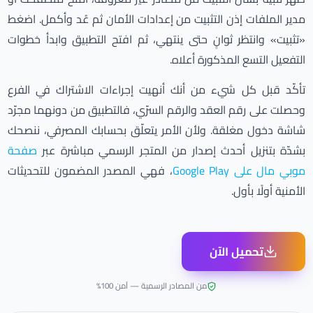
مدير الملفات إذن التثبيت من إعدادات الأمان ثم عُد وأكمل. اضغط
«تثبيت» وانتظر ثوانٍ حتى ينتهي، ثم افتح التطبيق وابدأ خطوات
التفعيل التسع المذكورة أعلاه.
تأكّد قبل كل شيء من أنك أنهيت إجراءات الاشتراك في الفرع
وحصلت على رقم العقد والرقم السرّي، فالتطبيق من دونهما مجرّد
شاشة دخول مغلقة. ولأن الأمر يتعلّق بحسابك المصرفي، ننصحك
بشدّة بتنزيل أحدث إصدار من المتجر الرسمي مباشرة عبر
صفحة
موبي مال على Google Play
، فهي المصدر المضمون للتحديثات
الأمنية أولًا بأول.
تحميل الآن
من المصادر الرسمية — آمن 100%