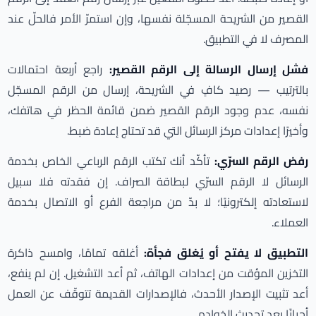
القصير من الشريحة المسجّلة نفسها، وإن استمرّ الأمر فالحلّ عند
المصرف لا في التطبيق.
فشل إرسال الرسالة إلى الرقم القصير:
راجع أربعة احتمالات
بالترتيب — رصيد كافٍ في الشريحة، إرسال من الرقم المسجّل
نفسه، عدم وجود الرقم القصير ضمن قائمة الحظر في هاتفك،
وأخيرًا إعدادات مركز الرسائل التي قد تحتاج إعادة ضبط.
رفض الرقم السرّي:
تأكّد أنك تكتب الرقم الرباعي الخاص بخدمة
الرسائل لا الرقم السرّي لبطاقة الصراف. إن فقدته فلا سبيل
لاستعادته إلكترونيًا؛ لا بدّ من مراجعة الفرع أو الاتصال بخدمة
العملاء.
التطبيق لا يفتح أو يُغلق فجأة:
أغلقه تمامًا، وامسح ذاكرة
التخزين المؤقت من إعدادات الهاتف، ثم أعد التشغيل. إن لم ينفع،
أعد تثبيت الإصدار الأحدث، فالإصدارات القديمة تتوقّف عن العمل
أحيانًا بعد تحديث الخوادم.