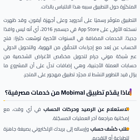
المتكرّرة حول التطبيق سببه هذا الالتباس بالذات.
التطبيق متوفّر رسميًا على أندرويد وعلى أجهزة آيفون، وقد ظهرت
نسخته الأولى على App Store في ديسمبر 2016، أي أنه ليس وافدًا
جديدًا. الخدمات المضافة في السنوات الأخيرة توسّعت كثيرًا: فتح
الحساب عن بُعد مع إجراءات التحقّق من الهوية، والتحويل الدولي
عبر شبكة موني جرام لتحويل مخصّص الأغراض الشخصية من
حسابات العملة الأجنبية، وهي إضافات تدلّ على أن المشروع ما
يزال قيد التطوير النشط لا مجرّد تطبيق مهجور على المتجر.
ماذا يقدّم تطبيق Mobimal من خدمات مصرفية؟
الاستعلام عن الرصيد وحركات الحساب
في أي وقت، مع
إمكانية مراجعة آخر العمليات المسجّلة.
طلب كشف حساب
وإرساله إلى بريدك الإلكتروني بصيغة جاهزة
للطباعة أو التقديم.