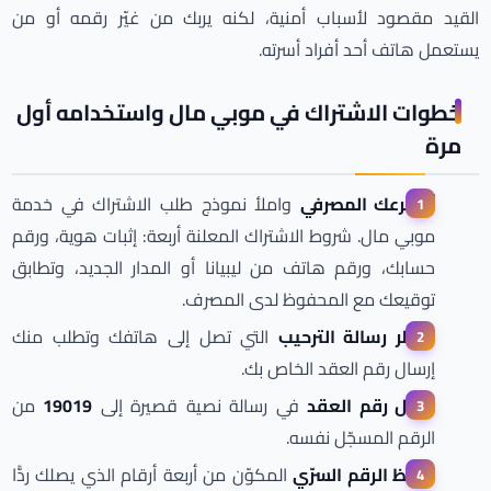
القيد مقصود لأسباب أمنية، لكنه يربك من غيّر رقمه أو من
يستعمل هاتف أحد أفراد أسرته.
خطوات الاشتراك في موبي مال واستخدامه أول
مرة
زُر فرعك المصرفي
واملأ نموذج طلب الاشتراك في خدمة
موبي مال. شروط الاشتراك المعلنة أربعة: إثبات هوية، ورقم
حسابك، ورقم هاتف من ليبيانا أو المدار الجديد، وتطابق
توقيعك مع المحفوظ لدى المصرف.
انتظر رسالة الترحيب
التي تصل إلى هاتفك وتطلب منك
إرسال رقم العقد الخاص بك.
أرسل رقم العقد
في رسالة نصية قصيرة إلى
19019
من
الرقم المسجّل نفسه.
احفظ الرقم السرّي
المكوّن من أربعة أرقام الذي يصلك ردًّا