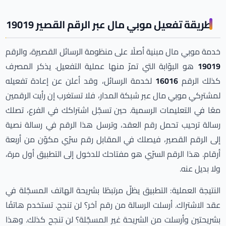
طريقة تفعيل موبي مال عبر الرقم القصير 19019
خدمة موبي مال مبنية أصلًا على منظومة الرسائل القصيرة، والرقم
19019
هو البوّابة التي تمرّ منها عملية التفعيل. يذكر المصرف
كذلك الرقم
16016
لخدمة الرسائل، وقد أعلن عن إعادة تفعيله
لمشتركي موبي مال عبر شبكة المدار، فلا تستغرب إن رأيت الرقمين
معًا في التعليمات الرسمية. حين تسجّل اشتراكك في الفرع، تصلك
رسالة ترحيب تحمل رقم العقد، وترسل هذا الرقم في رسالة نصية
إلى الرقم القصير، فيصلك في المقابل رقم سرّي مكوّن من أربعة
أرقام. هذا الرقم السرّي هو مفتاحك للدخول إلى التطبيق أول مرة،
ولا بديل عنه.
النتيجة العملية: التطبيق يظلّ مرتبطًا بشريحة الهاتف المسجّلة في
عقد الاشتراك. أرسلت الرسالة من رقم آخر؟ لن تنجح. تستخدم هاتفًا
بشريحتين وأرسلت من الشريحة غير المسجّلة؟ لن تنجح كذلك. وهذا