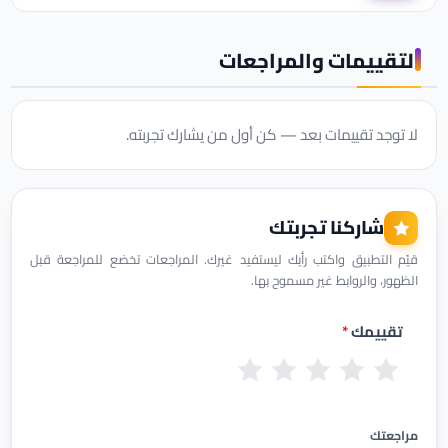
التقييمات والمراجعات
لا توجد تقييمات بعد — كن أول من يشارك تجربته.
شاركنا تجربتك
قيّم التطبيق واكتب رأيك ليستفيد غيرك. المراجعات تخضع للمراجعة قبل
الظهور، والروابط غير مسموح بها.
تقييمك
*
س
ض
م
ج
م
ي
ع
ق
ي
م
ئ
ي
ب
د
ت
مراجعتك