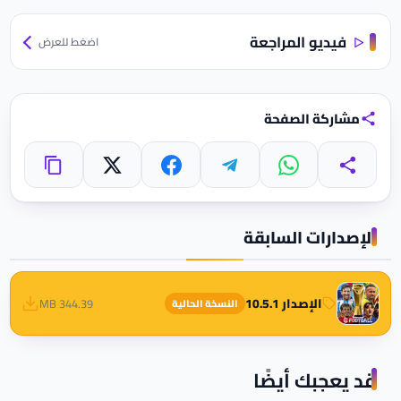
فيديو المراجعة
اضغط للعرض
مشاركة الصفحة
واتساب
تيليجرام
فيسبوك
X
مشاركة
نسخ الرابط
الإصدارات السابقة
الإصدار 10.5.1
344.39 MB
النسخة الحالية
قد يعجبك أيضًا