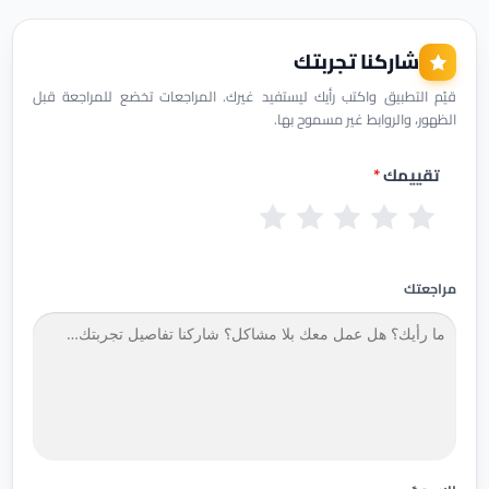
شاركنا تجربتك
قيّم التطبيق واكتب رأيك ليستفيد غيرك. المراجعات تخضع للمراجعة قبل
الظهور، والروابط غير مسموح بها.
تقييمك
*
س
ض
م
ج
م
ي
ع
ق
ي
م
ئ
ي
ب
د
ت
مراجعتك
ف
و
ج
ا
ل
دً
ز
ا