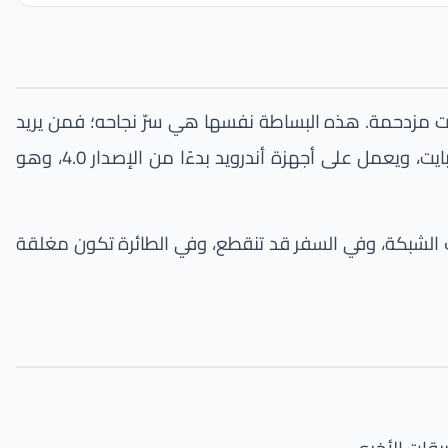
ت مزدحمة. هذه البساطة نفسها هي سرّ نجاحه؛ فمن يريد
القراءة يفتحه ويبدأ فورًا دون أن تشتّته قوائم طويلة أو خيارات لا يحتاجها. الإصدار الحالي هو v9.3 بحجم يقارب 50 ميجابايت، ويعمل على أجهزة أندرويد بدءًا من الإصدار 4.0، وهو
ضعف الشبكة، وفي السفر قد تنقطع، وفي الطائرة تكون مغلقة