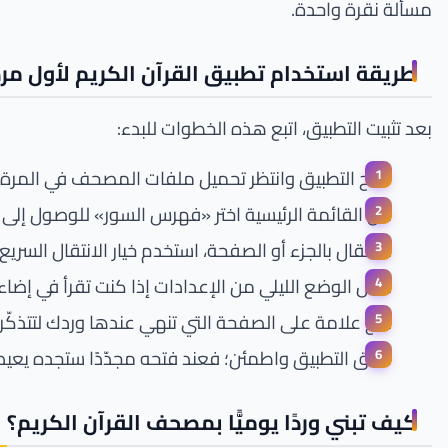
مسألة نقرة واحدة.
طريقة استخدام تطبيق القرآن الكريم لأول مر
بعد تثبيت التطبيق، اتبع هذه الخطوات للبدء:
افتح التطبيق وانتظر تحميل ملفات المصحف في المرة 
من القائمة الرئيسية اختر «فهرس السور» للوصول إلى ا
للانتقال بالجزء أو الصفحة، استخدم خيار الانتقال السري
فعِّل الوضع الليلي من الإعدادات إذا كنت تقرأ في إض
ضع علامة على الصفحة التي تنهي عندها وردك لتتذكّره
أغلق التطبيق واطمئن؛ فعند فتحه مجدّدًا ستجده يعي
كيف تبني وردًا يوميًّا بمصحف القرآن الكريم؟