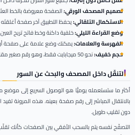
عمل كامل دون إنترنت:
جميع سور القرآن مخزَّنة داخل 
تصميم المصحف الورقي:
الصفحة معروضة بالخط العثما
الاستكمال التلقائي:
يحفظ التطبيق آخر صفحة أغلقتَه ع
وضع القراءة الليلي:
خلفية داكنة وخط فاتح تريح العين 
الفهرسة والعلامات:
يمكنك وضع علامة على صفحة أو موضع
حجم خفيف:
نحو 50 ميجابايت فقط، وهو رقم صغير مقارنة بما يحمله من صفحات، فلا يثقل مساحة التخزين.
التنقّل داخل المصحف والبحث عن السور
أكثر ما ستستعمله يوميًّا هو الوصول السريع إلى موضع محدّد. ي
بالانتقال المباشر إلى رقم صفحة بعينه. هذه المرونة تفيد ا
دون تقليب طويل.
التصفّح نفسه يتم بالسحب الأفقي بين الصفحات كأنك تقلّب 