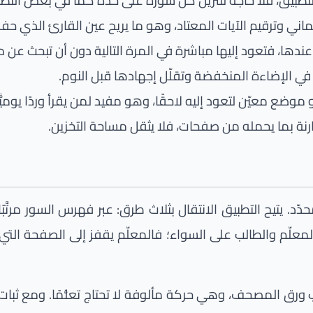
التطبيق، فلا حاجة لتنزيل كل سورة على حدة كما في بعض التطب
ني وترقيم الآيات المعتاد، وهو ما يريح عين القارئ الذي 
ندها، فتعود إليها مباشرة في المرة التالية دون أن تبحث ع
في الإضاءة المنخفضة وتقلّل إجهادها قبل النوم.
 معيّن لتعود إليه لاحقًا، وهو مفيد لمن يقرأ وردًا يوميًّا
تيح التطبيق الانتقال بثلاث طرق: عبر فهرس السور مرتَّبًا بأسما
لمعلّم والطالب على السواء؛ فالمعلّم يقفز إلى الصفحة التي 
ورق المصحف، وهي حركة مألوفة لا تحتاج تعلُّمًا. ومع ثبات