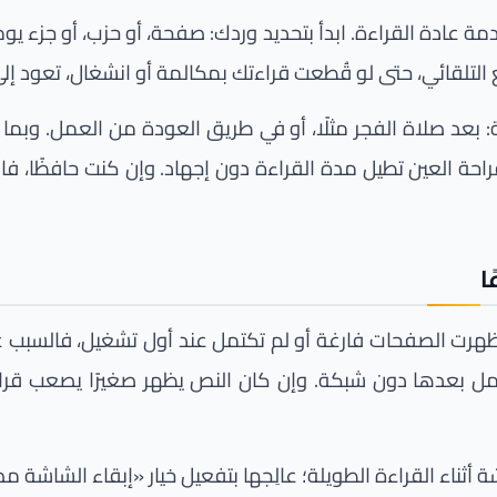
ة عادة القراءة. ابدأ بتحديد وردك: صفحة، أو حزب، أو جزء يوم
 التلقائي، حتى لو قُطعت قراءتك بمكالمة أو انشغال، تعود إل
ائمة: بعد صلاة الفجر مثلًا، أو في طريق العودة من العمل. وبم
حة العين تطيل مدة القراءة دون إجهاد. وإن كنت حافظًا، فالا
ا
ظهرت الصفحات فارغة أو لم تكتمل عند أول تشغيل، فالسبب غ
يعمل بعدها دون شبكة. وإن كان النص يظهر صغيرًا يصعب ق
ء القراءة الطويلة؛ عالِجها بتفعيل خيار «إبقاء الشاشة مضا