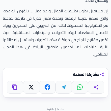
وتحسين الأداء.
إن مستقبل تطوير تطبيقات الجوال واعد ومليء بالفرص الواعدة،
والتي ستعزز تجربتنا الرقمية وتحدث تغييرًا جذريًا في طريقة تفاعلنا
مع التكنولوجيا المحمولة. لذلك، من الضروري على المطورين ورواد
الأعمال الاستعداد لهذه التحولات والابتكارات المستقبلية، حيث
تكمن مفاتيح النجاح في مواكبة هذه التطورات واستغلال إمكاناتها
لتلبية احتياجات المستخدمين وتحقيق الريادة في هذا المجال
المتنامي.
مشاركة الصفحة
واتساب
تيليجرام
فيسبوك
X
مشاركة
نسخ الرابط