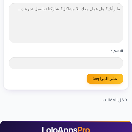
ف
و
ج
ا
ل
دً
ز
ا
الاسم *
كل المقالات