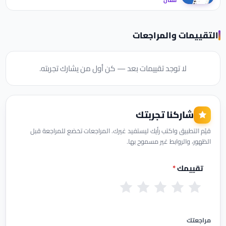
التقييمات والمراجعات
لا توجد تقييمات بعد — كن أول من يشارك تجربته.
شاركنا تجربتك
قيّم التطبيق واكتب رأيك ليستفيد غيرك. المراجعات تخضع للمراجعة قبل
الظهور، والروابط غير مسموح بها.
تقييمك
*
س
ض
م
ج
م
ي
ع
ق
ي
م
ئ
ي
ب
د
ت
مراجعتك