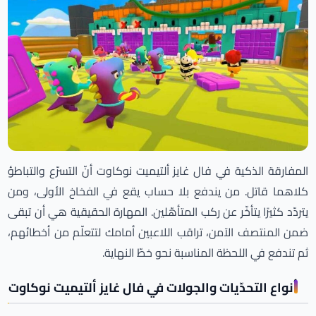
المفارقة الذكية في فال غايز ألتيميت نوكاوت أنّ التسرّع والتباطؤ
كلاهما قاتل. من يندفع بلا حساب يقع في الفخاخ الأولى، ومن
يتردّد كثيرًا يتأخّر عن ركب المتأهّلين. المهارة الحقيقية هي أن تبقى
ضمن المنتصف الآمن، تراقب اللاعبين أمامك لتتعلّم من أخطائهم،
ثم تندفع في اللحظة المناسبة نحو خطّ النهاية.
أنواع التحدّيات والجولات في فال غايز ألتيميت نوكاوت