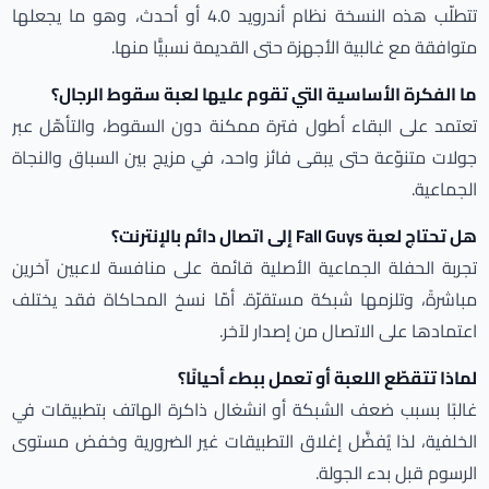
تتطلّب هذه النسخة نظام أندرويد 4.0 أو أحدث، وهو ما يجعلها
متوافقة مع غالبية الأجهزة حتى القديمة نسبيًّا منها.
ما الفكرة الأساسية التي تقوم عليها لعبة سقوط الرجال؟
تعتمد على البقاء أطول فترة ممكنة دون السقوط، والتأهّل عبر
جولات متنوّعة حتى يبقى فائز واحد، في مزيج بين السباق والنجاة
الجماعية.
هل تحتاج لعبة Fall Guys إلى اتصال دائم بالإنترنت؟
تجربة الحفلة الجماعية الأصلية قائمة على منافسة لاعبين آخرين
مباشرةً، وتلزمها شبكة مستقرّة. أمّا نسخ المحاكاة فقد يختلف
اعتمادها على الاتصال من إصدار لآخر.
لماذا تتقطّع اللعبة أو تعمل ببطء أحيانًا؟
غالبًا بسبب ضعف الشبكة أو انشغال ذاكرة الهاتف بتطبيقات في
الخلفية، لذا يُفضَّل إغلاق التطبيقات غير الضرورية وخفض مستوى
الرسوم قبل بدء الجولة.