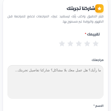
شاركنا تجربتك
قيّم التطبيق واكتب رأيك ليستفيد غيرك. المراجعات تخضع للمراجعة قبل
الظهور، والروابط غير مسموح بها.
تقييمك
*
س
ض
م
ج
م
ي
ع
ق
ي
م
ئ
ي
ب
د
ت
مراجعتك
ف
و
ج
ا
ل
دً
ز
ا
الاسم *