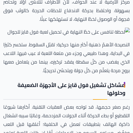
مركز الأرضية لا عند الحواف، لأنّ الأطراف تتلاشى أوّلًا وتُحاصَر
بسهولة. واحتفظ بحركة الاندفاع للحظات الحرجة كالوثب فوق
فجوة أو الوصول لخطّ النهاية، لا تستهلكها عبثًا.
النصيحة الأهمّ ذهنية أكثر منها حركية: تقبّل السقوط. ستخسر كثيرًا
في البداية، وهذا طبيعي وجزء من متعة اللعبة لا عيب فيها. اللاعب
الذي يغضب من كلّ سقطة يفقد تركيزه، بينما من يتعامل معها
بروح مرحة يتعلّم من كلّ جولة ويتحسّن تدريجيًّا.
مشاكل تشغيل فول قايز على الأجهزة الضعيفة
وحلولها
رغم صغر حجمها، قد تواجه بعض العقبات التقنية. أكثرها شيوعًا
التقطيع أو بطء الحركة أثناء الجولات المزدحمة، وغالبًا سببه انشغال
ذاكرة الهاتف بتطبيقات تعمل في الخلفية؛ أغلقها قبل اللعب
وخفّض مستوى الرسوم من الإعدادات. أمّا إن كانت اللعبة تعتمد