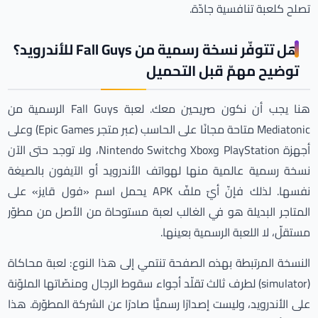
تصلح كلعبة تنافسية جادّة.
هل تتوفّر نسخة رسمية من Fall Guys للأندرويد؟
توضيح مهمّ قبل التحميل
هنا يجب أن نكون صريحين معك. لعبة Fall Guys الرسمية من
Mediatonic متاحة مجانًا على الحاسب (عبر متجر Epic Games) وعلى
أجهزة PlayStation وXbox وNintendo Switch، ولا توجد حتى الآن
نسخة رسمية عالمية منها لهواتف الأندرويد أو الآيفون بالصيغة
نفسها. لذلك فإنّ أيّ ملفّ APK يحمل اسم «فول قايز» على
المتاجر البديلة هو في الغالب لعبة مستوحاة من الأصل من مطوّر
مستقلّ، لا اللعبة الرسمية بعينها.
النسخة المرتبطة بهذه الصفحة تنتمي إلى هذا النوع: لعبة محاكاة
(simulator) لطرف ثالث تقلّد أجواء سقوط الرجال ومنصّاتها الملوّنة
على الأندرويد، وليست إصدارًا رسميًّا صادرًا عن الشركة المطوّرة. هذا