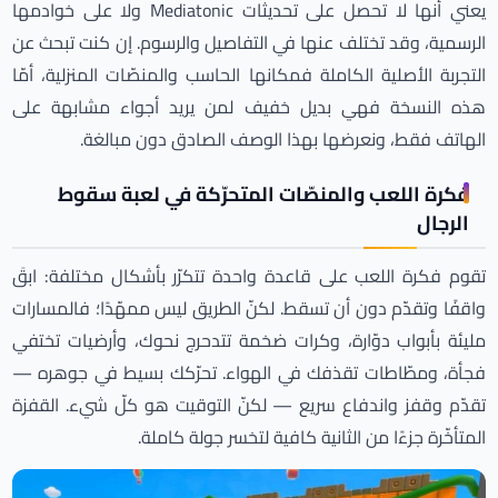
يعني أنها لا تحصل على تحديثات Mediatonic ولا على خوادمها
الرسمية، وقد تختلف عنها في التفاصيل والرسوم. إن كنت تبحث عن
التجربة الأصلية الكاملة فمكانها الحاسب والمنصّات المنزلية، أمّا
هذه النسخة فهي بديل خفيف لمن يريد أجواء مشابهة على
الهاتف فقط، ونعرضها بهذا الوصف الصادق دون مبالغة.
فكرة اللعب والمنصّات المتحرّكة في لعبة سقوط
الرجال
تقوم فكرة اللعب على قاعدة واحدة تتكرّر بأشكال مختلفة: ابقَ
واقفًا وتقدّم دون أن تسقط. لكنّ الطريق ليس ممهّدًا؛ فالمسارات
مليئة بأبواب دوّارة، وكرات ضخمة تتدحرج نحوك، وأرضيات تختفي
فجأة، ومطّاطات تقذفك في الهواء. تحرّكك بسيط في جوهره —
تقدّم وقفز واندفاع سريع — لكنّ التوقيت هو كلّ شيء. القفزة
المتأخّرة جزءًا من الثانية كافية لتخسر جولة كاملة.