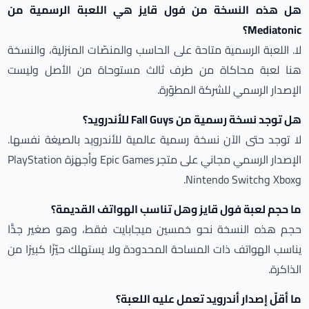
هل هذه النسخة من فول قايز هي اللعبة الرسمية من
Mediatonic؟
لا. اللعبة الرسمية متاحة على الحاسب والمنصّات المنزلية، والنسخة
هنا لعبة محاكاة من طرف ثالث مستوحاة من الأصل وليست
الإصدار الرسمي للشركة المطوّرة.
هل توجد نسخة رسمية من Fall Guys للأندرويد؟
لا توجد حتى الآن نسخة رسمية عالمية للأندرويد بالصيغة نفسها.
الإصدار الرسمي مجاني على متجر Epic Games وأجهزة PlayStation
وXbox وNintendo Switch.
ما حجم لعبة فول قايز وهل تناسب الهواتف القديمة؟
حجم هذه النسخة نحو خمسين ميجابايت فقط، وهو صغير جدًّا
يناسب الهواتف ذات المساحة المحدودة ولا يستهلك حيّزًا كبيرًا من
الذاكرة.
ما أقلّ إصدار أندرويد تعمل عليه اللعبة؟