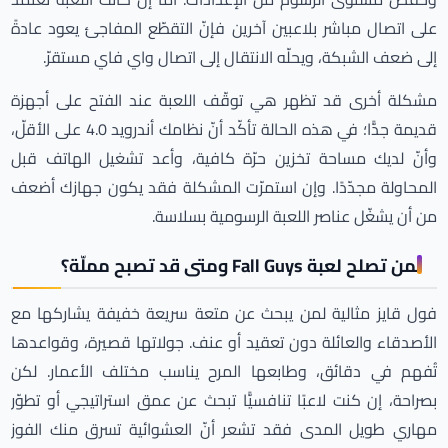
على اتصال مباشر بلاعبين آخرين فإنّ التقطّع المفاجئ يعود عادةً
إلى ضعف الشبكة، ويحلّه الانتقال إلى اتصال واي فاي مستقرّ.
مشكلة أخرى قد تظهر هي توقّف اللعبة عند الفتح على أجهزة
قديمة جدًّا؛ في هذه الحالة تأكّد أنّ نظامك أندرويد 4.0 على الأقلّ،
وأنّ لديك مساحة تخزين حرّة كافية، وأعد تشغيل الهاتف قبل
المحاولة مجدّدًا. وإن استمرّت المشكلة فقد يكون جهازك أضعف
من أن يشغّل عناصر اللعبة الرسومية بسلاسة.
لمن تصلح لعبة Fall Guys ومتى قد تصبح مملّة؟
فول قايز مثالية لمن يبحث عن متعة سريعة خفيفة يشاركها مع
الأصدقاء والعائلة دون تعقيد أو عنف. جولاتها قصيرة، وقواعدها
تُفهم في دقائق، وطابعها المرح يناسب مختلف الأعمار. لكن
بصراحة، إن كنت لاعبًا تنافسيًّا تبحث عن عمق استراتيجي أو تطوّر
مهاري طويل المدى فقد تشعر أنّ العشوائية تسرق منك الفوز