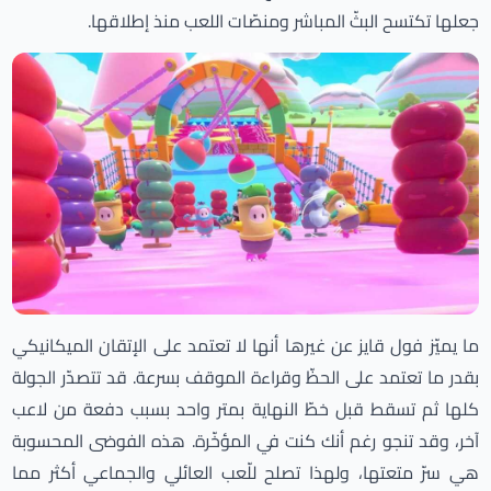
جعلها تكتسح البثّ المباشر ومنصّات اللعب منذ إطلاقها.
ما يميّز فول قايز عن غيرها أنها لا تعتمد على الإتقان الميكانيكي
بقدر ما تعتمد على الحظّ وقراءة الموقف بسرعة. قد تتصدّر الجولة
كلها ثم تسقط قبل خطّ النهاية بمتر واحد بسبب دفعة من لاعب
آخر، وقد تنجو رغم أنك كنت في المؤخّرة. هذه الفوضى المحسوبة
هي سرّ متعتها، ولهذا تصلح للّعب العائلي والجماعي أكثر مما