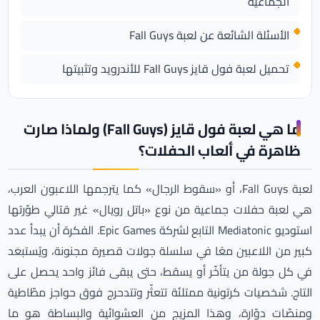
الجماعية
الأسئلة الشائعة عن لعبة Fall Guys
تحميل لعبة فول قايز Fall Guys للأندرويد وتثبيتها
ما هي لعبة فول قايز (Fall Guys) ولماذا صارت
ظاهرة في ألعاب الحفلات؟
لعبة Fall Guys، أو «سقوط الرجال» كما يترجمها اللاعبون العرب،
هي لعبة حفلات جماعية من نوع «باتل رويال» غير قتالي طوّرتها
استوديو Mediatonic التابع لشركة Epic Games. الفكرة أن يبدأ عدد
كبير من اللاعبين معًا في سلسلة جولات قصيرة مجنونة، ويُستبعَد
في كل جولة من يتأخّر أو يسقط، حتى يبقى فائز واحد يحصل على
التاج. شخصيات كرتونية ممتلئة تتعثّر وتتدحرج فوق حواجز مطّاطية
ومنصّات دوّارة، وهذا المزيج من العشوائية والبساطة هو ما