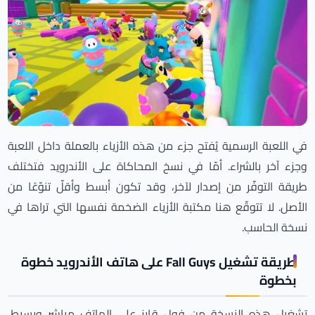
في اللعبة الرسمية يُفتح جزء من هذه الأزياء بالعملة داخل اللعبة
وجزء آخر بالشراء. أمّا في نسخ المحاكاة على الأندرويد فتختلف
طريقة التوفّر من إصدار لآخر، وقد تكون أبسط وأقلّ تنوّعًا من
الأصل. لا تتوقّع هنا مكتبة الأزياء الضخمة نفسها التي تراها في
نسخة الحاسب.
طريقة تشغيل Fall Guys على هاتف الأندرويد خطوة
بخطوة
تشغيل هذه النسخة من فول قايز على الهاتف مباشر وبسيط،