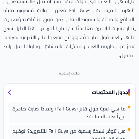
قليلة هي الألعاب التي حوّلت فكرة بسيطة مثل «لا تسقط» إلى
ظاهرة عالمية، لكن Fall Guys فعلها. جولات فوضوية مليئة
بالتدافع والضحك والسقوط المفاجئ من فوق منصّات ملوّنة، حيث
ينهار عشرات اللاعبين معًا بحثًا عن التاج الأخير. في هذا الدليل نشرح
ما هي لعبة فول قايز حقًّا، ونوضّح وضعها على الأندرويد بصراحة،
ونمرّ على طريقة اللعب والتحدّيات والمشاكل وحلولها قبل رابط
التحميل.
جدول المحتويات
ما هي لعبة فول قايز (Fall Guys) ولماذا صارت ظاهرة
في ألعاب الحفلات؟
هل تتوفّر نسخة رسمية من Fall Guys للأندرويد؟ توضيح
مهمّ قبل التحميل