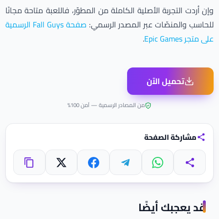
وإن أردت التجربة الأصلية الكاملة من المطوّر، فاللعبة متاحة مجانًا
للحاسب والمنصّات عبر المصدر الرسمي:
صفحة Fall Guys الرسمية
على متجر Epic Games
.
تحميل الآن
من المصادر الرسمية — آمن 100%
مشاركة الصفحة
واتساب
تيليجرام
فيسبوك
X
مشاركة
نسخ الرابط
قد يعجبك أيضًا