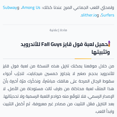
ولمحبّي اللعب الجماعي المرح عندنا كذلك:
Among Us
، و
Subway
Surfers
، و
slither.io
.
تحميل لعبة فول قايز Fall Guys للأندرويد
وتثبيتها
من خلال موقعنا يمكنك تنزيل هذه النسخة من لعبة فول قايز
للأندرويد بحجم صغير لا يتجاوز خمسين ميجابايت، لتجرّب أجواء
سقوط الرجال المرحة على هاتفك مباشرةً. ونذكّرك مرّة أخيرة بأنّ
هذا الملفّ لعبة محاكاة من طرف ثالث مستوحاة من الأصل، لا
الإصدار الرسمي، فلا تتوقّع منه خوادم اللعبة الرسمية ولا تحديثاتها.
بعد التنزيل فعّل التثبيت من مصادر غير معروفة، ثم أكمل التثبيت
وابدأ اللعب.