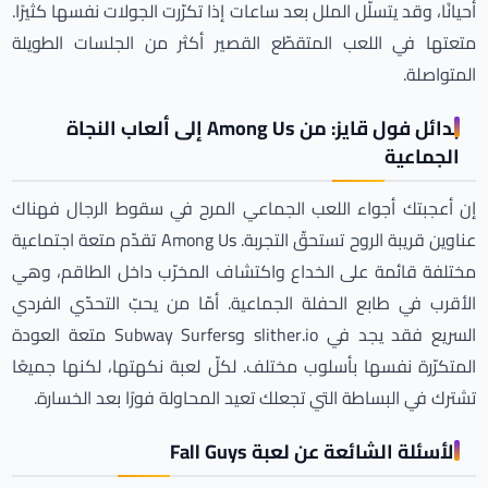
أحيانًا، وقد يتسلّل الملل بعد ساعات إذا تكرّرت الجولات نفسها كثيرًا.
متعتها في اللعب المتقطّع القصير أكثر من الجلسات الطويلة
المتواصلة.
بدائل فول قايز: من Among Us إلى ألعاب النجاة
الجماعية
إن أعجبتك أجواء اللعب الجماعي المرح في سقوط الرجال فهناك
عناوين قريبة الروح تستحقّ التجربة. Among Us تقدّم متعة اجتماعية
مختلفة قائمة على الخداع واكتشاف المخرّب داخل الطاقم، وهي
الأقرب في طابع الحفلة الجماعية. أمّا من يحبّ التحدّي الفردي
السريع فقد يجد في slither.io وSubway Surfers متعة العودة
المتكرّرة نفسها بأسلوب مختلف. لكلّ لعبة نكهتها، لكنها جميعًا
تشترك في البساطة التي تجعلك تعيد المحاولة فورًا بعد الخسارة.
الأسئلة الشائعة عن لعبة Fall Guys