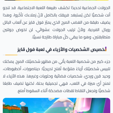
الجولات الجماعية تحديدًا تكشف طبيعة اللعبة الاجتماعية. قد تنجو
أنت شخصيًّا لكن يُستبعَد فريقك بالكامل لأنّ زملاءك تأخّروا، وهذا
يضيف طبقة من الغضب المرح الذي يميّز فول قايز عن ألعاب الباتل
رويال الفردية. ولأنّ ترتيب الجولات عشوائي، لن تخوض جولتين
متطابقتين، وهو ما يبقي كلّ مباراة طازجة نسبيًّا.
تخصيص الشخصيات والأزياء في لعبة فول قايز
جزء كبير من شخصية اللعبة يأتي من مظهر شخصيّتك المرِح. يمكنك
تلبيس شخصيّتك أزياءً متنوّعة تُفتح تدريجيًّا: ديناصورات، أخطبوطات،
وحيد قرن ورديّ، شخصيات فضائية وحلويات وغيرها. هذه الأزياء لا
تمنح أيّ ميزة في اللعب، فهي تجميلية بحتة، لكنها تضيف طابعًا
شخصيًّا وتجعل التقاط لقطات مضحكة أثناء السقوط أمتع.