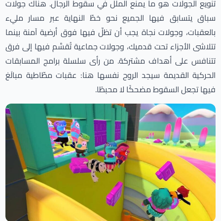
تنويع الجولات هو ما يمنع الملل في سقوط الرجال. هناك جولات
سباق يتسابق فيها الجميع نحو خطّ النهاية عبر مسار مليء
بالعقبات، وجولات نجاة يجب أن تظلّ فيها فوق أرضية آمنة بينما
تتلاشى الأجزاء تحت قدميك، وجولات جماعية تُقسَّم فيها إلى فرق
تتنافس على أهداف مشتركة. من رأى سلسلة برامج المسابقات
الحركية القديمة سيجد الروح نفسها هنا: عقبات مطّاطية مبالَغ
فيها تجعل السقوط مضحكًا لا محبطًا.