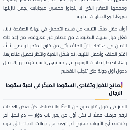
وحجمها الصغير الذي لا يتجاوز خمسين ميجابايت يجعل تنزيلها
سريعًا. اتبع الخطوات التالية:
أولًا، حمّل ملفّ التثبيت من قسم التحميل في نهاية الصفحة. ثانيًا،
فعّل خيار «تثبيت التطبيقات من مصادر غير معروفة» من إعدادات
الأمان في هاتفك، لأنّ الملفّ يأتي من خارج المتجر الرسمي. ثالثًا،
افتح الملفّ وأكمل التثبيت، ثم شغّل اللعبة وانتظر تحميل عناصرها.
رابعًا، اضبط إعدادات الرسوم على مستوى يناسب قوّة جهازك قبل
دخول أوّل جولة حتى تتجنّب التقطيع.
نصائح للفوز وتفادي السقوط المبكّر في لعبة سقوط
الرجال
الفوز في فول قايز مزيج من الحظّ والانضباط، لكنّ بعض العادات
ترفع فرصك فعلًا. لا تكن أوّل من يعبر باب دوّار — دع لاعبًا آخر
يكتشف أيّ الأبواب مفتوح ثم اتبعه. في جولات النجاة، ابقَ قرب