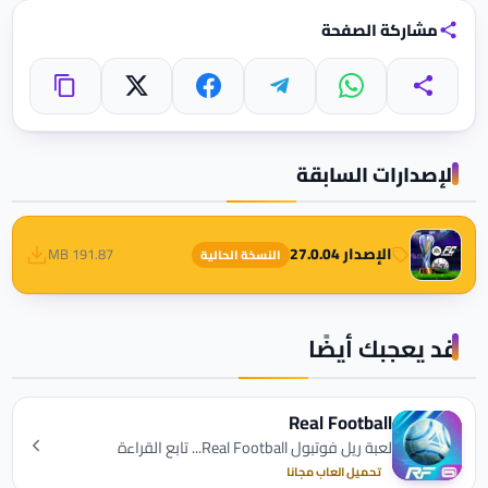
مشاركة الصفحة
واتساب
تيليجرام
فيسبوك
X
مشاركة
نسخ الرابط
الإصدارات السابقة
الإصدار 27.0.04
191.87 MB
النسخة الحالية
قد يعجبك أيضًا
Real Football
لعبة ريل فوتبول Real Football... تابع القراءة
تحميل العاب مجانا