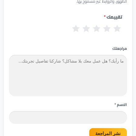
الظهور، والروابط غير مسموح بها.
تقييمك
*
س
ض
م
ج
م
ي
ع
ق
ي
م
ئ
ي
ب
د
ت
مراجعتك
ف
و
ج
ا
ل
دً
ز
ا
الاسم *