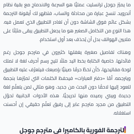
ما يميّز جوجل ترانسليت عمليًّا هو السرعة والاندماج مع بقية نظام
أندرويد. تنسخ عبارة من محادثة واتساب، فتظهر لك أيقونة الترجمة
بشكل عائم فوق الشاشة دون أن تغادر التطبيق الذي تعمل فيه.
هذا النوع من التكامل الصغير هو ما يجعل التطبيق يبقى مثبّتًا على
ملايين الهواتف بدل أن يُحذف بعد أول استخدام.
وهناك تفاصيل صغيرة يغفلها كثيرون في مترجم جوجل رغم
فائدتها. خاصية الكتابة بخط اليد مثلًا تتيح رسم أحرف لغة لا تملك
لوحة مفاتيحها، كأن تخطّ حرفًا صينيًّا بإصبعك فيتعرّف عليه التطبيق
ويترجمه. أمّا «دفتر العبارات» فيحفظ الكلمات التي تميّزها بنجمة
لتعود إليها لاحقًا دون البحث من جديد، وهو مثالي لمن يتعلّم لغة
جديدة ويبني رصيده منها تدريجيًّا. هذه الأدوات الجانبية تحوّل
التطبيق من مجرد مترجم عابر إلى رفيق تعلّم حقيقي إن أحسنت
استغلاله.
الترجمة الفورية بالكاميرا في مترجم جوجل