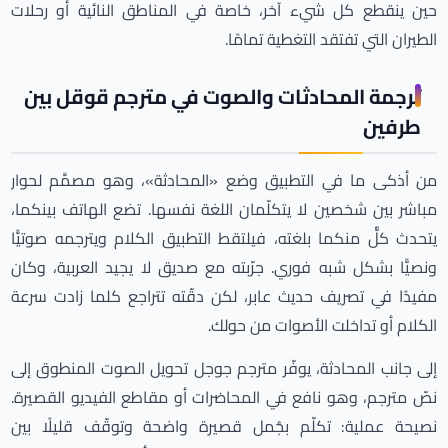
حين ينقطع كل شيء آخر، خاصة في المناطق النائية أو رحلات
الطيران التي تفتقد التغطية تمامًا.
ترجمة المحادثات والصوت في مترجم قوقل بين
طرفين
من أذكى ما في التطبيق وضع «المحادثة»، وهو مصمَّم لحوار
مباشر بين شخصين لا يتكلّمان اللغة نفسها. تضع الهاتف بينكما،
يتحدث كلٌّ منكما بلغته، فيلتقط التطبيق الكلام ويترجمه صوتيًّا
ونصيًّا بشكل شبه فوري. جرّبته مع صديق لا يجيد العربية، وكان
مفيدًا في تصريف حديث عابر، لكن دقّته تتراجع كلما زادت سرعة
الكلام أو تداخلت الأصوات من حولك.
إلى جانب المحادثة، يوفّر مترجم جوجل تحويل الصوت المنطوق إلى
نصّ مترجم، وهو نافع في المحاضرات أو مقاطع الفيديو القصيرة.
نصيحة عملية: تكلّم بجُمل قصيرة واضحة وتوقّف قليلًا بين