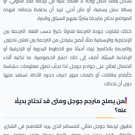
بشكل يفقد النصّ روحه. لا تعتمد عليه في ترجمة عقد قانوني، أو
رسالة عمل رسمية، أو نصّ أدبي تريد أن يحتفظ بجماله؛ فهذه
المواضع تحتاج مترجمًا بشريًّا يفهم السياق والنبرة.
كذلك تتفاوت جودة الترجمة تفاوتًا كبيرًا حسب اللغة: الترجمة بين
الإنجليزية والإسبانية مثلًا أنضج بمراحل من الترجمة بين لغتين نادرتين.
والترجمة بالكاميرا تربك أحيانًا مع الخطوط اليدوية أو الزخرفية أو
الإضاءة السيّئة. أضِف إلى ذلك اعتبار الخصوصية: ما تكتبه أثناء
الاتصال يُعالَج على خوادم جوجل، لذا تجنّب لصق معلومات حسّاسة
كأرقام بطاقات أو كلمات مرور. اعرف حدود الأداة، تستفد منها
دون أن تخذلك.
لمن يصلح مترجم جوجل ومتى قد تحتاج بديلًا
عنه؟
تطبيق ترجمة جوجل مثالي للمسافر الذي يريد التفاهم في الشارع،
وللطالب الذي يبحث عن معنى كلمة سريعًا، ولمن يتواصل مع