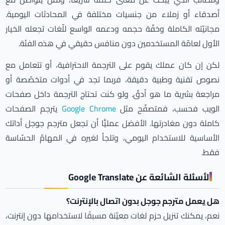
أصدقاء أو زملاء من جنسيات مختلفة في المحادثات اليومية.
مجانيّته الكاملة وخفّة حجمه ودعمه الواسع للّغات تجعله الخيار
الأول لعامّة المستخدمين دون منافس حقيقي في هذه الفئة.
لكن إن كان عملك يقوم على الترجمة الاحترافية، أو تتعامل مع
نصوص تقنية وطبية دقيقة، فربما تجد في أدوات متخصّصة أو
مراجعة بشرية ما هو أدقّ. ولو كنت تحتاج الترجمة داخل صفحات
الويب فحسب، فمتصفّح مثل
Google Chrome
يترجم الصفحات
كاملة دون مغادرتها. الأفضل عمليًّا أن تجعل مترجم جوجل أداتك
الأساسية للاستخدام اليومي، وتلجأ لغيره في المهامّ الحسّاسة
فقط.
الأسئلة الشائعة عن Google Translate
هل يعمل مترجم جوجل بدون اتصال بالإنترنت؟
نعم، يمكنك تنزيل حزم لغات معيّنة مسبقًا لاستخدامها دون إنترنت،