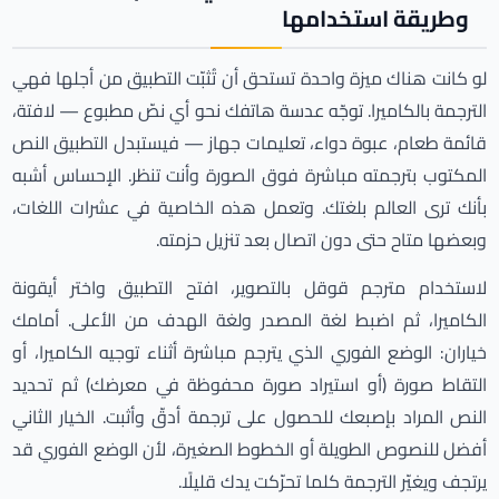
وطريقة استخدامها
لو كانت هناك ميزة واحدة تستحق أن تُثبّت التطبيق من أجلها فهي
الترجمة بالكاميرا. توجّه عدسة هاتفك نحو أي نصّ مطبوع — لافتة،
قائمة طعام، عبوة دواء، تعليمات جهاز — فيستبدل التطبيق النص
المكتوب بترجمته مباشرة فوق الصورة وأنت تنظر. الإحساس أشبه
بأنك ترى العالم بلغتك. وتعمل هذه الخاصية في عشرات اللغات،
وبعضها متاح حتى دون اتصال بعد تنزيل حزمته.
لاستخدام مترجم قوقل بالتصوير، افتح التطبيق واختر أيقونة
الكاميرا، ثم اضبط لغة المصدر ولغة الهدف من الأعلى. أمامك
خياران: الوضع الفوري الذي يترجم مباشرة أثناء توجيه الكاميرا، أو
التقاط صورة (أو استيراد صورة محفوظة في معرضك) ثم تحديد
النص المراد بإصبعك للحصول على ترجمة أدقّ وأثبت. الخيار الثاني
أفضل للنصوص الطويلة أو الخطوط الصغيرة، لأن الوضع الفوري قد
يرتجف ويغيّر الترجمة كلما تحرّكت يدك قليلًا.