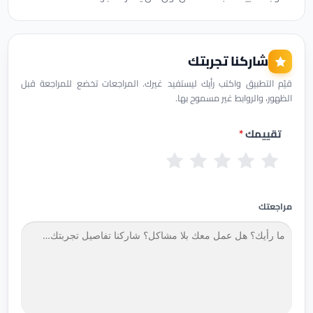
شاركنا تجربتك
قيّم التطبيق واكتب رأيك ليستفيد غيرك. المراجعات تخضع للمراجعة قبل
الظهور، والروابط غير مسموح بها.
تقييمك
*
س
ض
م
ج
م
ي
ع
ق
ي
م
ئ
ي
ب
د
ت
مراجعتك
ف
و
ج
ا
ل
دً
ز
ا