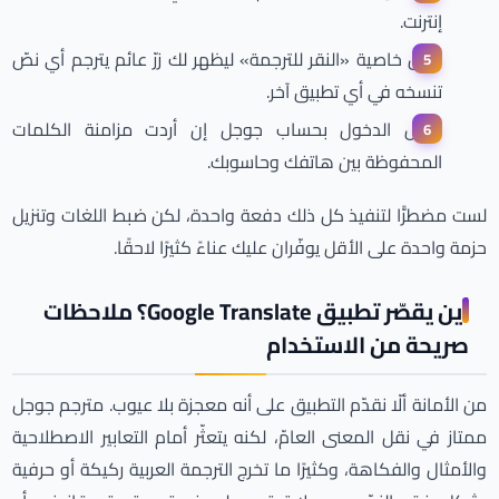
إنترنت.
فعّل خاصية «النقر للترجمة» ليظهر لك زرّ عائم يترجم أي نصّ
تنسخه في أي تطبيق آخر.
سجّل الدخول بحساب جوجل إن أردت مزامنة الكلمات
المحفوظة بين هاتفك وحاسوبك.
لست مضطرًّا لتنفيذ كل ذلك دفعة واحدة، لكن ضبط اللغات وتنزيل
حزمة واحدة على الأقل يوفّران عليك عناءً كثيرًا لاحقًا.
أين يقصّر تطبيق Google Translate؟ ملاحظات
صريحة من الاستخدام
من الأمانة ألّا نقدّم التطبيق على أنه معجزة بلا عيوب. مترجم جوجل
ممتاز في نقل المعنى العامّ، لكنه يتعثّر أمام التعابير الاصطلاحية
والأمثال والفكاهة، وكثيرًا ما تخرج الترجمة العربية ركيكة أو حرفية