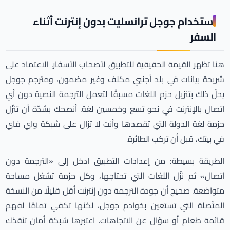
استخدام جوجل ترانسليت بدون إنترنت أثناء
السفر
هنا تظهر القيمة الحقيقية للتطبيق لأصحاب الأسفار. الاعتماد على
شريحة بيانات في بلد أجنبي مكلف وغير مضمون، ومترجم جوجل
يحلّ ذلك بتنزيل حزم اللغات مسبقًا لتعمل الترجمة النصية دون أي
اتصال بالإنترنت في نحو تسع وخمسين لغة. أنصحك بشدّة أن تنزّل
حزمة لغة الدولة التي تقصدها وأنت لا تزال على شبكة واي فاي
في بيتك، قبل أن تركب الطائرة.
الطريقة بسيطة: من إعدادات التطبيق ادخل إلى «الترجمة دون
اتصال» ثم نزّل اللغات التي تحتاجها، وكل حزمة تشغل مساحة
متواضعة. صحيح أن جودة الترجمة دون إنترنت أقل قليلًا من النسخة
المتّصلة التي تستعين بخوادم جوجل، لكنها تكفي تمامًا لفهم
قائمة طعام أو سؤال عن الاتجاهات. اعتبرها شبكة أمان تنقذك