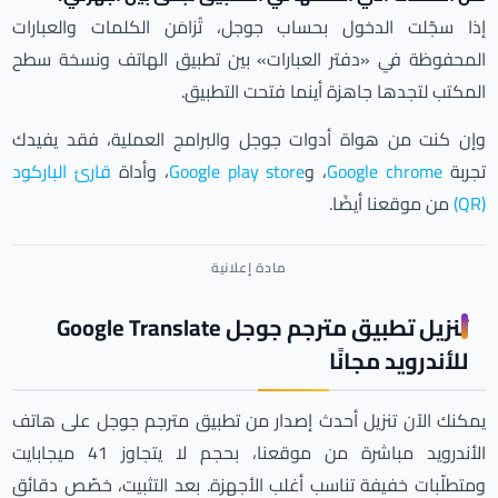
إذا سجّلت الدخول بحساب جوجل، تُزامَن الكلمات والعبارات
المحفوظة في «دفتر العبارات» بين تطبيق الهاتف ونسخة سطح
المكتب لتجدها جاهزة أينما فتحت التطبيق.
وإن كنت من هواة أدوات جوجل والبرامج العملية، فقد يفيدك
تجربة
Google chrome
، و
Google play store
، وأداة
قارئ الباركود
(QR)
من موقعنا أيضًا.
تنزيل تطبيق مترجم جوجل Google Translate
للأندرويد مجانًا
يمكنك الآن تنزيل أحدث إصدار من تطبيق مترجم جوجل على هاتف
الأندرويد مباشرة من موقعنا، بحجم لا يتجاوز 41 ميجابايت
ومتطلّبات خفيفة تناسب أغلب الأجهزة. بعد التثبيت، خصّص دقائق