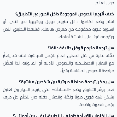
حول العالم.
كيف أترجم النصوص الموجودة داخل الصور عبر التطبيق؟
افتح وضع الكاميرا داخل مترجم جوجل ووجّهها نحو النص، أو
استورد صورة محفوظة من معرض هاتفك، فيلتقط التطبيق النص
ويترجمه فورًا على الشاشة أمامك.
هل ترجمة مترجم قوقل دقيقة دائمًا؟
دقّته عالية في نقل المعنى العامّ للجُمل المباشرة، لكنه قد يتعثّر
مع التعابير الاصطلاحية والنصوص الأدبية أو القانونية، لذا يُفضَّل
مراجعة النصوص الحسّاسة بشريًّا.
هل يمكن ترجمة محادثة صوتية بين شخصين مباشرة؟
نعم، يوفّر التطبيق وضع «المحادثة» الذي يترجم الحوار بين لغتين
بشكل شبه فوري صوتًا ونصًّا، وتتحسّن دقّته حين يتكلّم كل طرف
بجُمل قصيرة واضحة.
هل الكلمات التي أحفظها في التطبيق تبقى بين أجهزتي؟