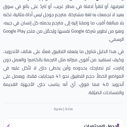
تعرفها، أو لتقرأ لافتة في مطار غريب، أو لتردّ على بائع في سوق
بعيد لا تجمعك به لغة مشتركة. مترجم جوجل ليس أداة مثالية، لكنه
بلا مبالغة أقرب ما وصلنا إليه إلى مترجم يحمله كل إنسان في جيبه،
وهو من تطوير شركة Google نفسها ويُحمَّل من متجر Google Play
الرسمي.
في هذا الدليل نتناول ما يفعله التطبيق فعلًا على هاتف الأندرويد،
وكيف تستفيد من أقوى ميزاته مثل الترجمة بالكاميرا والعمل دون
إنترنت، ثم نصارحك بحدوده وأين يخطئ حتى لا تتّكل عليه في
المواضع الخطأ. حجم التطبيق نحو 41 ميجابايت فقط، ويعمل على
أندرويد 4.0 فما فوق، أي أنه يناسب حتى الأجهزة القديمة
والمساحات الضيّقة.
جدول المحتويات