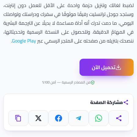
لضبط لغاتك وتنزيل حزمة واحدة على الأقل للعمل دون إنترنت،
وستجد جوجل ترانسليت رفيقًا موثوقًا في سفرك ودراستك وتواصلك
اليومي، ما دمت تدرك أنه أداة مساعدة لا بديلًا عن الترجمة البشرية
في المهامّ الدقيقة. وللحصول على النسخة الرسمية وتحديثاتها،
ننصحك بتنزيله من صفحته على المتجر الرسمي عبر
Google Play
.
تحميل الآن
من المصادر الرسمية — آمن 100%
مشاركة الصفحة
واتساب
تيليجرام
فيسبوك
X
مشاركة
نسخ الرابط