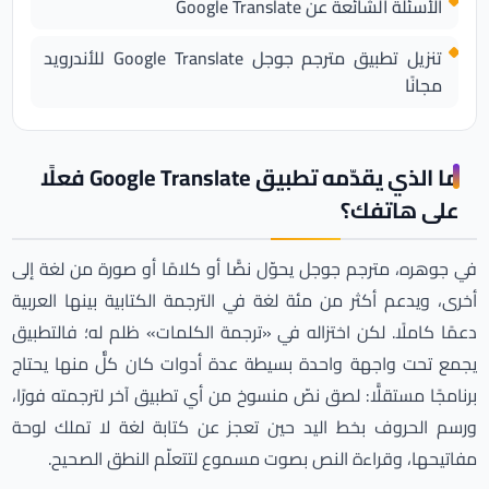
الأسئلة الشائعة عن Google Translate
تنزيل تطبيق مترجم جوجل Google Translate للأندرويد
مجانًا
ما الذي يقدّمه تطبيق Google Translate فعلًا
على هاتفك؟
في جوهره، مترجم جوجل يحوّل نصًّا أو كلامًا أو صورة من لغة إلى
أخرى، ويدعم أكثر من مئة لغة في الترجمة الكتابية بينها العربية
دعمًا كاملًا. لكن اختزاله في «ترجمة الكلمات» ظلم له؛ فالتطبيق
يجمع تحت واجهة واحدة بسيطة عدة أدوات كان كلٌّ منها يحتاج
برنامجًا مستقلًّا: لصق نصّ منسوخ من أي تطبيق آخر لترجمته فورًا،
ورسم الحروف بخط اليد حين تعجز عن كتابة لغة لا تملك لوحة
مفاتيحها، وقراءة النص بصوت مسموع لتتعلّم النطق الصحيح.