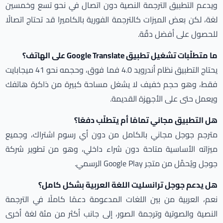
ويدعم التطبيق الترجمة النصية دون اتصال في نحو تسع وخمسين
لغة، لكن بعض الميزات كالترجمة الفورية بالكاميرا قد تحتاج اتصالًا
للحصول على أفضل دقّة.
ما متطلّبات تشغيل تطبيق Google Translate على الهاتف؟
يحتاج التطبيق نظام أندرويد 4.0 فما فوق، وحجمه نحو 41 ميجابايت
فقط، وهو حجم خفيف لا يشغل مساحة كبيرة من ذاكرة هاتفك
ويعمل حتى على الأجهزة القديمة.
هل التطبيق مجاني تمامًا أم يتطلّب دفعًا؟
مترجم جوجل مجاني بالكامل من دون أي رسوم اشتراك، وجميع
ميزاته الأساسية متاحة دون شراء داخلي، وهو من تطوير شركة
جوجل ويُحمَّل من متجر Google Play الرسمي.
هل يدعم جوجل ترانسليت اللغة العربية بشكل كامل؟
نعم، العربية من بين اللغات المدعومة دعمًا كاملًا في الترجمة
النصية والصوتية وترجمة الصور، إلى جانب أكثر من مئة لغة أخرى