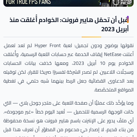
قبل أن تحمّل هايبر فرونت: الخوادم أُغلقت منذ
أبريل 2023
نقولها بوضوح ودون تجميل: لعبة Hyper Front لم تعد تعمل.
أعلنت NetEase إيقاف الخدمة عبر حسابات اللعبة الرسمية، وأُغلقت
الخوادم يوم 10 أبريل 2023، ومعها حُذفت بيانات الحسابات
وسجلّات اللاعبين. لم تصدر الشركة تفسيرًا صريحًا للقرار، لكن توقيته
بعد الدعاوى القضائية جعل الربط بينهما شبه حتمي في تغطية
المواقع المتخصّصة.
وما يؤكّد ذلك عمليًّا أن صفحة اللعبة على متجر جوجل بلاي — التي
كانت الوجهة الرسمية للتحميل — تُعيد اليوم خطأ «غير موجودة».
أي ملفّ يدور على الإنترنت باسم هايبر فرونت هو نسخة محفوظة
من بناء قديم، لا إصدار حيّ مدعوم من المطوّر. أن تعرف هذا قبل