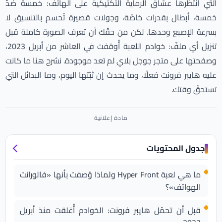
التي انتظرها عشّاق الرماية التكتيكية على الهاتف: خمسة ضدّ
خمسة، أبطال بقدرات خاصّة، وجولات قصيرة تُحسم بالتنسيق لا
بسرعة الإصبع وحدها. لكن من حقّك أن تعرف الصورة كاملة قبل
تنزيل أي ملفّ: خوادم اللعبة أُوقفت في العاشر من أبريل 2023،
وصفحتها على متجر جوجل بلاي لم تعد موجودة. نشرح هنا ما كانت
عليه هايبر فرونت فعلًا، وما يحدث إن ثبّتها اليوم، وما البدائل التي
تستحقّ وقتك.
جدول المحتويات
ما هي لعبة Hyper Front ولماذا وُصفت بأنها «فالورانت
الهواتف»؟
قبل أن تحمّل هايبر فرونت: الخوادم أُغلقت منذ أبريل