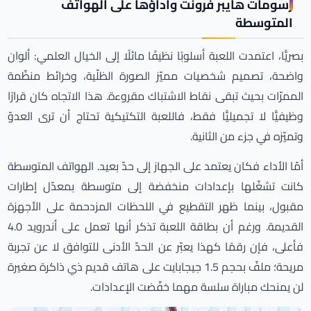
رسومات هايبر فرونت وأداؤها على الهواتف
المتوسطة
بصريًّا، اعتمدت اللعبة أسلوبًا نظيفًا مائلًا إلى الخيال العلمي: ألوان
واضحة، تصميم شخصيات مميّز الصورة الظلّية، وخرائط منظّمة
الممرّات بحيث تبقى نقاط الاشتباك مقروءة. هذا الاتجاه كان قرارًا
وظيفيًّا لا تجميليًّا فقط، فاللعبة التكتيكية تحتاج أن ترى العدوّ
وتميّزه في جزء من الثانية.
أمّا الأداء فكان يعتمد على الجهاز إلى حدّ بعيد. الهواتف المتوسطة
كانت تشغّلها بإعدادات منخفضة إلى متوسطة بمعدّل إطارات
مقبول، بينما ظهر التقطيع في اللحظات المزدحمة على الأجهزة
القديمة. ورغم أن بطاقة اللعبة تذكر أنها تعمل على أندرويد 4.0
فأعلى، فإن رقمًا كهذا يعبّر عن الحدّ الأدنى للتوافق لا عن تجربة
مريحة؛ ملفّ بحجم 1.5 جيجابايت على هاتف قديم ذي ذاكرة صغيرة
لن يمنحك مباراة سلسة مهما خفّضت الإعدادات.