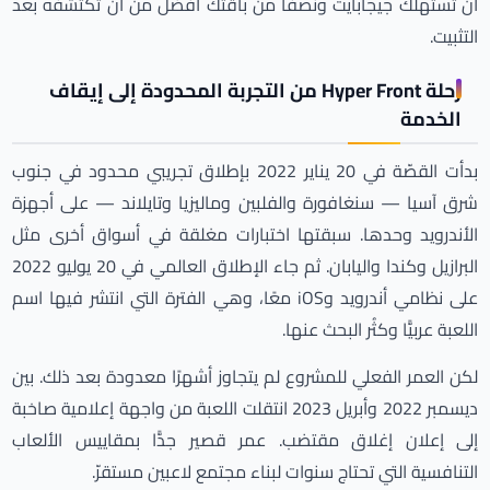
أن تستهلك جيجابايت ونصفًا من باقتك أفضل من أن تكتشفه بعد
التثبيت.
رحلة Hyper Front من التجربة المحدودة إلى إيقاف
الخدمة
بدأت القصّة في 20 يناير 2022 بإطلاق تجريبي محدود في جنوب
شرق آسيا — سنغافورة والفلبين وماليزيا وتايلاند — على أجهزة
الأندرويد وحدها. سبقتها اختبارات مغلقة في أسواق أخرى مثل
البرازيل وكندا واليابان. ثم جاء الإطلاق العالمي في 20 يوليو 2022
على نظامي أندرويد وiOS معًا، وهي الفترة التي انتشر فيها اسم
اللعبة عربيًّا وكثُر البحث عنها.
لكن العمر الفعلي للمشروع لم يتجاوز أشهرًا معدودة بعد ذلك. بين
ديسمبر 2022 وأبريل 2023 انتقلت اللعبة من واجهة إعلامية صاخبة
إلى إعلان إغلاق مقتضب. عمر قصير جدًّا بمقاييس الألعاب
التنافسية التي تحتاج سنوات لبناء مجتمع لاعبين مستقرّ.