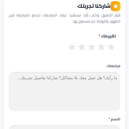
شاركنا تجربتك
قيّم التطبيق واكتب رأيك ليستفيد غيرك. المراجعات تخضع للمراجعة قبل
الظهور، والروابط غير مسموح بها.
تقييمك
*
س
ض
م
ج
م
ي
ع
ق
ي
م
ئ
ي
ب
د
ت
مراجعتك
ف
و
ج
ا
ل
دً
ز
ا
الاسم *