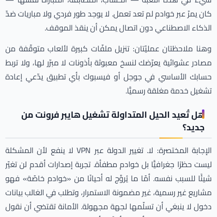
كان يمرّ عبر خوادم لم تعد تعمل. لا يوجد طور فردي ولا مباريات ضدّ
الذكاء الاصطناعي دون اتصال يمكن أن ينقذ الموقف.
وهنا ملاحظتان عمليّتان: تنزيل ملفّات كبيرة لألعاب متوقّفة من
مصادر عشوائية يعرّضك لنسخ معبوثة بأذونات لا مبرّر لها، ولا تربط
حسابك الأساسي في جوجل أو فيسبوك بأي تطبيق يدّعي إعادة
تشغيل خدمة مغلقة رسميًّا.
هل تُعيد الحيل المتداولة تشغيل هايبر فرونت من
جديد؟
الإجابة المختصرة: لا. تغيير الدولة عبر VPN لا ينفع لأن المشكلة
ليست حظرًا جغرافيًّا بل خوادم مطفأة. تجربة إصدارات أقدم لن تغيّر
شيئًا للسبب نفسه. أمّا ما يُروَّج له أحيانًا من «خوادم خاصّة» فهو
مشاريع غير رسمية، غير مضمونة الاستمرار، وتطلب في الغالب بيانات
دخول لا ينبغي أن تسلّمها لجهة مجهولة. الأمانة تقتضي أن نقول