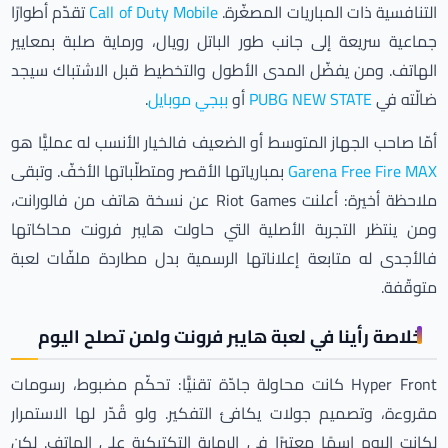
التنافسية ذات المباريات المصغّرة.
Call of Duty Mobile
تقدّم أطوارًا
جماعية سريعة إلى جانب طور الباتل رويال، ورماية صلبة بمعايير
الهاتف. ومن يفضّل المدى الأطول والتخطيط قبل الاشتباك سيجد
ضالّته في
PUBG NEW STATE
أو
ببجي موبايل
.
أمّا صاحب الجهاز المتوسط أو الضعيف فالخيار الأنسب له عمليًّا هو
Garena Free Fire MAX
بمبارياتها الأقصر ومتطلّباتها الأخفّ. وتبقى
ملاحظة أخيرة: أعلنت Riot Games عن نسخة هاتف من فالورانت،
ومن ينتظر التجربة الأصلية التي حاولت هايبر فرونت محاكاتها
فالأجدى له متابعة إعلاناتها الرسمية بدل مطاردة ملفّات لعبة
متوقّفة.
خلاصة رأينا في لعبة هايبر فرونت ولمن تصلح اليوم
Hyper Front كانت محاولة جادّة تقنيًّا: تحكّم مضبوط، رسومات
مقروءة، وتصميم جولات يكافئ التفكير. ولو قُدّر لها الاستمرار
لكانت اليوم اسمًا معتبرًا في الرماية التكتيكية على الهاتف. لكن