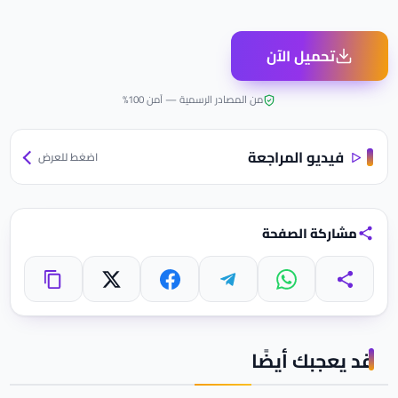
تحميل الآن
من المصادر الرسمية — آمن 100%
فيديو المراجعة
اضغط للعرض
مشاركة الصفحة
واتساب
تيليجرام
فيسبوك
X
مشاركة
نسخ الرابط
قد يعجبك أيضًا