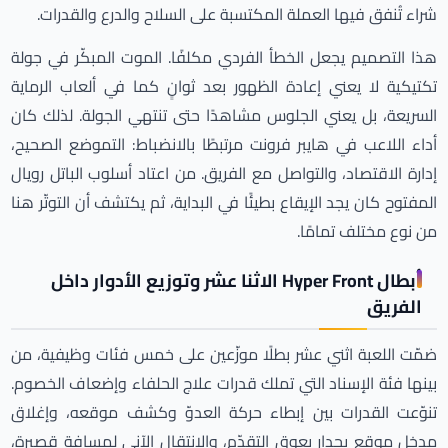
شراء تُنفق فيها العملة المكتسبة على السلاح والدرع والقدرات.
هذا التصميم يجعل الخطأ الفردي مكلفًا. الموت المبكّر في جولة
تكتيكية لا يعني إعادة الظهور بعد ثوانٍ كما في ألعاب الرماية
السريعة، بل يعني الجلوس مشاهدًا حتى تنتهي الجولة. لذلك كان
أداء اللاعب في هايبر فرونت مرتبطًا بالانضباط: التموضع الصحيح،
إدارة الاقتصاد، والتواصل مع الفريق. من اعتاد أسلوب الباتل رويال
المفتوح كان يجد الإيقاع بطيئًا في البداية، ثم يكتشف أن التوتّر هنا
من نوع مختلف تمامًا.
أبطال Hyper Front الاثنا عشر وتوزيع الأدوار داخل
الفريق
ضمّت اللعبة اثني عشر بطلًا موزّعين على خمس فئات وظيفية، من
بينها فئة الإسناد التي تملك قدرات علاج الحلفاء وإضعاف الخصوم.
تنوّعت القدرات بين إبطاء حركة العدوّ وكشف موقعه، وإغلاق
مدخل موقع بجدار يعوق التقدّم، والانتقال الآني لمسافة قصيرة،