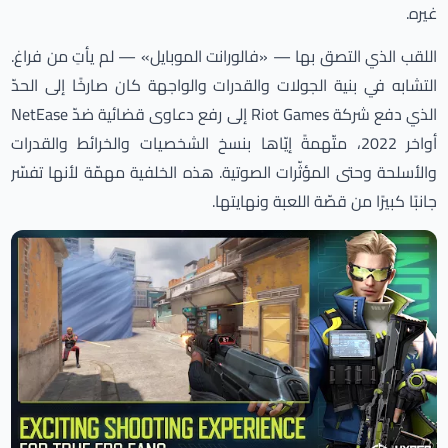
غيره.
اللقب الذي التصق بها — «فالورانت الموبايل» — لم يأتِ من فراغ.
التشابه في بنية الجولات والقدرات والواجهة كان صارخًا إلى الحدّ
الذي دفع شركة Riot Games إلى رفع دعاوى قضائية ضدّ NetEase
أواخر 2022، متّهمةً إيّاها بنسخ الشخصيات والخرائط والقدرات
والأسلحة وحتى المؤثّرات الصوتية. هذه الخلفية مهمّة لأنها تفسّر
جانبًا كبيرًا من قصّة اللعبة ونهايتها.