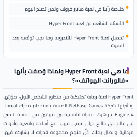
خلاصة رأينا في لعبة هايبر فرونت ولمن تصلح اليوم
الأسئلة الشائعة عن لعبة Hyper Front
تحميل لعبة Hyper Front للأندرويد وما يجب توقّعه بعد
التثبيت
ما هي لعبة Hyper Front ولماذا وُصفت بأنها
«فالورانت الهواتف»؟
Hyper Front لعبة رماية تكتيكية من منظور الشخص الأول، طوّرتها
ونشرتها شركة NetEase Games الصينية باستخدام محرّك Unreal
Engine 4. جوهرها مباراة تنافسية بين فريقين من خمسة لاعبين
في عالم ذي طابع خيال علمي قريب، مع أسلحة واقعية وأدوات
ميدانية وأبطال يملك كلٌّ منهم مجموعة قدرات لا يشاركه فيها