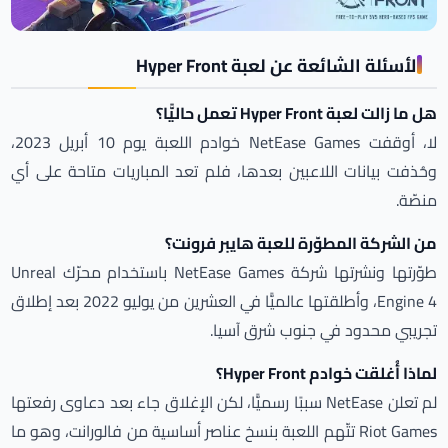
الأسئلة الشائعة عن لعبة Hyper Front
هل ما زالت لعبة Hyper Front تعمل حاليًّا؟
لا، أوقفت NetEase Games خوادم اللعبة يوم 10 أبريل 2023،
وحُذفت بيانات اللاعبين بعدها، فلم تعد المباريات متاحة على أي
منصّة.
من الشركة المطوّرة للعبة هايبر فرونت؟
طوّرتها ونشرتها شركة NetEase Games باستخدام محرّك Unreal
Engine 4، وأطلقتها عالميًّا في العشرين من يوليو 2022 بعد إطلاق
تجريبي محدود في جنوب شرق آسيا.
لماذا أُغلقت خوادم Hyper Front؟
لم تعلن NetEase سببًا رسميًّا، لكن الإغلاق جاء بعد دعاوى رفعتها
Riot Games تتّهم اللعبة بنسخ عناصر أساسية من فالورانت، وهو ما