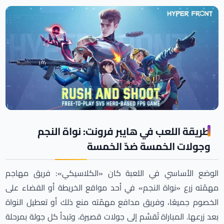
طريقة اللعب في هايبر فرونت: نواة النجم
وجولات الخمسة ضدّ الخمسة
الوضع الأساسي في اللعبة كان «الكلاسيكي»: فريق مهاجم
مهمّته زرع «نواة النجم» في أحد مواقع الخريطة أو القضاء على
الخصوم جميعًا، وفريق مدافع مهمّته منع ذلك أو تعطيل النواة
بعد زرعها. المباراة تُقسَّم إلى جولات قصيرة، وتبدأ كل جولة بمرحلة