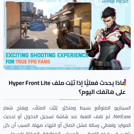
ماذا يحدث فعليًّا إذا ثبّت ملف Hyper Front Lite
على هاتفك اليوم؟
السيناريو المتوقّع بسيط ومتكرّر: يُثبَّت الملفّ، ويفتح شعار
NetEase، ثم تقف اللعبة عند شاشة تسجيل الدخول أو تحديث
الموارد وتعطي رسالة فشل اتصال أو انتهاء مهلة. السبب أن كل
شيء في هذه اللعبة — الحساب، المطابقة، المباراة نفسها —