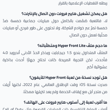
ربطته التغطيات الإعلامية بالقرار.
هل يمكن تشغيل هايبر فرونت دون اتصال بالإنترنت؟
لا، فاللعبة صُمّمت بالكامل حول مباريات جماعية خمسة ضدّ
خمسة تمرّ عبر خوادم الشركة، ولا تحتوي على طور فردي أو مباريات
محلّية تعمل دون اتصال.
ما حجم ملفّ Hyper Front Lite ومتطلّباته؟
الملفّ المتداول بنحو 1.5 جيجابايت ويذكر الحدّ الأدنى أندرويد 4.0
فأحدث، لكن التجربة المريحة كانت تحتاج جهازًا أحدث بذاكرة
عشوائية أكبر.
هل توجد نسخة من لعبة Hyper Front للآيفون؟
صدرت نسخة iOS وقت الإطلاق العالمي عام 2022، لكنها أُزيلت
من متجر آبل مع إيقاف الخدمة ولم يعد تنزيلها ممكنًا.
ما أقرب لعبة إلى أسلوب هايبر فرونت على الهاتف؟
ألعاب الرماية التنافسية ذات المباريات القصيرة مثل Call of Duty