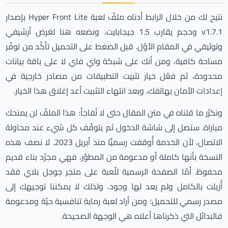
نتيح لك من خلال الرابط أدناه ملفّ لعبة Hyper Front Lite بإصدار
v1.7.1 وحجم يقارب 1.5 جيجابايت، ونضعه هنا لغرض أرشيفي
وتوثيقي في المقام الأوّل. قبل الضغط على التحميل تأكّد من توفّر
مساحة كافية، ومن أنك على شبكة واي فاي لا على باقة بيانات
محدودة، ثم فعّل خيار تثبيت التطبيقات من مصادر خارجية في
إعدادات الأمان بهاتفك، وبعد انتهاء التثبيت أعد إغلاق هذا الخيار.
ونكرّر ما قلناه في متن المقال حتى لا تُفاجأ: هذا الملفّ لن يمنحك
مباراة. ستصل إلى شاشة الدخول ثم يتوقّف كل شيء عند محاولة
الاتصال، لأن الخدمة أُوقفت رسميًّا منذ أبريل 2023. لا نصف هذه
النسخة بأنها كاملة أو مدعومة من المطوّر، فهي مجرّد بناء قديم
محفوظ. أمّا الصفحة الرسمية للّعبة على متجر جوجل بلاي فقد
أُزيلت بالكامل ولم يعد لها وجود، ولذلك لا يمكننا توجيهك إلى
مصدر رسمي للتحميل؛ ومن أراد لعبة رماية تنافسية حيّة ومدعومة
فالبدائل التي ذكرناها أعلاه هي الوجهة الصحيحة.