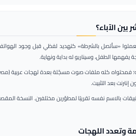
بين الآباء؟
تعملوا «سأتصل بالشرطة» كتهديد لفظي قبل وجود الهواتف ال
يفهمها الطفل، وسيناريو له بداية ونهاية.
طبيعته؛ فمحتواه كله ملفات صوت مسجّلة بعدة لهجات عربية (مصر
نترنت بعد التثبيت.
تطبيقات بالاسم نفسه تقريبًا لمطوّرين مختلفين. النسخة الم
مة وتعدد اللهجات