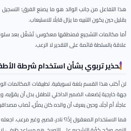
هذا التفاعل من جانب الوالد هو ما يصنع الفرق؛ التسجيل
بقليل حين يكون التنبيه ما يزال قابلًا للاستيعاب.
أما مكالمات التشجيع فمنطقها معكوس: تُشغَّل بعد سلوك 
علاقة بالسلطة قائمة على التقدير لا الرعب.
تحذير تربوي بشأن استخدام شرطة الأط
لن أكتب هذا القسم بلغة تسويقية. تطبيقات المكالمات الوهم
جهة خارجية يُضعف الضمير الداخلي للطفل بدل أن يقوّيه، وي
عاجلًا أم آجلًا، وحين يعرف أن والده كان يمثّل، تُصاب مصداقي
فما الاستخدام المعقول إذًا؟ نادر، قصير، وغير مرعب. اجعله ا
النوم، ورجّح كفّة التشجيع على التوبيخ. هو مساعد ظرفي، ل