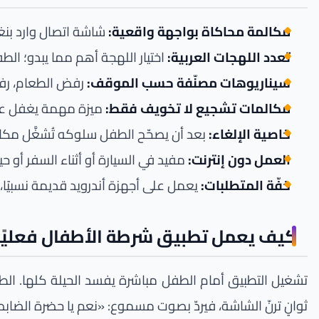
مكالمة محاكاة بواجهة واقعية:
شاشة اتصال وارد بنغ
تعدد اللهجات العربية:
اختيار اللهجة أهم مما يبدو؛ ال
سيناريوهات مصنّفة حسب الموقف:
رفض الطعام، رفض 
مكالمات تشجيع لا تخويف فقط:
ميزة مهمة يغفل عنها
خاصية الإلغاء:
بعد أن يصحّح الطفل سلوكه تُشغَّل مكال
العمل دون إنترنت:
مفيد في السيارة أو أثناء السفر أو ح
خفّة المتطلبات:
يعمل على أجهزة أندرويد قديمة نسبيًا، 
كيف يعمل تطبيق شرطة الأطفال فعليًا
تشغيل التطبيق أمام الطفل مباشرة يفسد الحيلة كلها. الطريقة 
ثوانٍ ترنّ الشاشة، فيردّ بصوت مسموع: «نعم يا حضرة الضابط… 