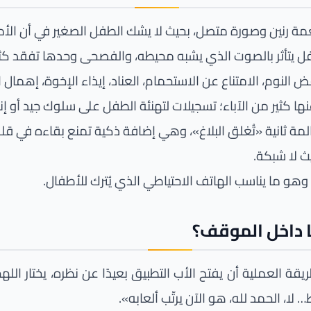
مة رنين وصورة متصل، بحيث لا يشك الطفل الصغير في أن الأمر
طفل يتأثر بالصوت الذي يشبه محيطه، والفصحى وحدها تفقد كثير
النوم، الامتناع عن الاستحمام، العناد، إيذاء الإخوة، إهمال ا
 كثير من الآباء؛ تسجيلات لتهنئة الطفل على سلوك جيد أو إن
مة ثانية «تُغلق البلاغ»، وهي إضافة ذكية تمنع بقاءه في ق
يث لا شبكة.
وهو ما يناسب الهاتف الاحتياطي الذي يُترك للأطفال.
 داخل الموقف؟
العملية أن يفتح الأب التطبيق بعيدًا عن نظره، يختار اللهجة و
لا، الحمد لله، هو الآن يرتّب ألعابه».