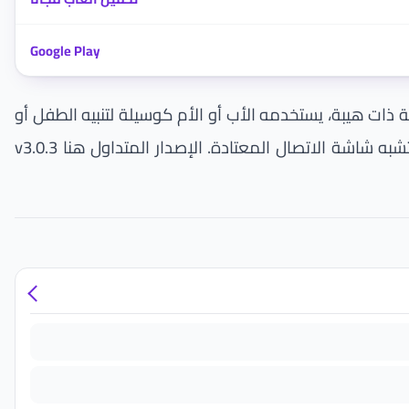
Google Play
صية ذات هيبة، يستخدمه الأب أو الأم كوسيلة لتنبيه الطفل أو
تشجيعه. لا مكالمة حقيقية ولا اتصال بأي جهة؛ ما يحدث كله تسجيلات صوتية جاهزة داخل الهاتف تُشغَّل في واجهة تشبه شاشة الاتصال المعتادة. الإصدار المتداول هنا v3.0.3