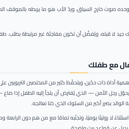
 وحده صوت خارج السياق، وردّ الأب هو ما يربطه بالموقف 
جيد لا قبله، ويُفضَّل أن تكون مفاجئة غير مرتبطة بطلب.
فال مع طفلك
ية أداة ذات حدّين، ويتحفّظ كثير من المختصين التربويين عل
حوّل رجل الأمن — الذي يُفترض أن يلجأ إليه الطفل إذا ضاع 
ة الوالد بضرر أكبر من السلوك الذي كنا نعالجه.
ستثناءً لا روتينًا يوميًا، وتجنّبه تمامًا مع من هم دون الراب
ا بديل عن قواعد بيت واضحة.