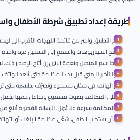
طريقة إعداد تطبيق شرطة الأطفال وا
افتح التطبيق واختر من قائمة اللهجات الأقرب إلى لهجة 
تصفّح السيناريوهات واستمع إلى التسجيل مرة واحدة 
اضبط اسم المتصل ونغمة الرنين إن أتاح الإصدار ذلك، لي
اختر التأخير الزمني قبل بدء المكالمة حتى تُبعد الهاتف 
ضع الهاتف في مكان مسموع وتصرّف بطبيعية حتى ترنّ
ردّ على المكالمة بصوت مسموع وتفاعل معها بجُمل ق
أنهِ المكالمة بسرعة ولا تُطِل. الرسالة القصيرة أبلغ من 
بعد أن يستجيب الطفل، شغّل مكالمة الإلغاء أو التهنئ