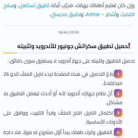
وإن كان تعليم أطفالك يهمّك، فجرّب أيضًا:
تطبيق تستاهل
، و
سلاح
التلميذ
، و
أشطر – Ashtar
، و
تطبيق مدرستي
.
تحميل تطبيق سكراتش جونيور للأندرويد وتثبيته
تحميل التطبيق وتثبيته على جهاز أندرويد لا يستغرق سوى دقائق:
اضغط زرّ التحميل في هذه الصفحة لبدء تنزيل الملفّ (نحو 26
ميجابايت).
تأكّد أنّ نظام جهازك أندرويد 4.0 أو أحدث ليعمل التطبيق بلا
مشاكل.
بعد اكتمال التنزيل افتح الملفّ وابدأ التثبيت، ووافق على
الأذونات الأساسية.
افتح التطبيق واترك طفلك يبدأ أوّل مشروع له فورًا، فلا حاجة