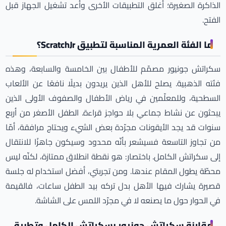
الذاكرة الصغيرة؛ أغلق التطبيقات الأخرى وأعد تشغيل الجهاز قبل
الفتح.
ما الفئة العمرية المناسبة لتطبيق ScratchJr؟
سكراتش جونيور مصمّم للأطفال بين الخامسة والسابعة، وهذه
فئته الذهبية. يصلح للأهل الذين يريدون بديلًا نافعًا عن الألعاب
السطحية، وللمعلّمين في رياض الأطفال والصفوف الأولى الذين
يبحثون عن نشاط جماعي بلا حواجز قراءة. الطفل الأصغر من أربع
سنوات قد يجد الأيقونات مجرّدة بعض الشيء ويحتاج مرافقة، أمّا
من تجاوز التاسعة فسيشعر بأنّه محدود وسيكون جاهزًا للانتقال
إلى سكراتش الكامل. باختصار: هو نقطة انطلاق ممتازة، لكنّه ليس
محطّة يطول المقام عندها. ومن تجربتي، أفضل استخدام له جلسة
قصيرة يشارك فيها الأهل بدل تركه بيد الطفل ساعات، فالقيمة
في الحوار حول ما يصنعه لا في مجرّد اللمس على الشاشة.
مقارنة سكراتش جونيور بسكراتش الكامل وتطبيق