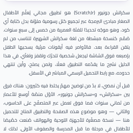
سكراتش جونيور (ScratchJr) هو تطبيق مجاني يُعلّم الأطفال
الصغار مبادئ البرمجة عبر تجميع كتل رسومية ملوّنة بدل كتابة أي
كود، وهو موجّه تحديدًا للفئة العمرية من خمس إلى سبع سنوات.
صُمّم كنسخة مبسّطة من لغة سكراتش الشهيرة لتناسب من لم
يتقن القراءة بعد، فالأوامر فيه أيقونات مرئية يسحبها الطفل
بإصبعه فوق الشاشة ليجعل شخصية تتحرّك وتقفز وتغنّي. في هذا
الدليل نشرح ما يقدّمه التطبيق فعلًا، ولمن يصلح، وأين تنتهي
حدوده، مع رابط التحميل الرسمي المباشر في الأسفل.
قبل أن نمضي، لا بدّ من توضيح مهمّ يخلط فيه كثيرون: هناك فرق
بين «سكراتش» و«سكراتش جونيور». الأوّل منصّة أوسع للأعمار
من ثماني سنوات فما فوق تعمل عبر المتصفّح على الحاسوب،
والثاني — وهو موضوع هذه الصفحة والتطبيق المتاح للتحميل
هنا — نسخة مصغّرة للأجهزة اللوحية والهواتف صُنعت خصّيصًا
للأطفال في مرحلة ما قبل المدرسة والصفوف الأولى. لذلك لا