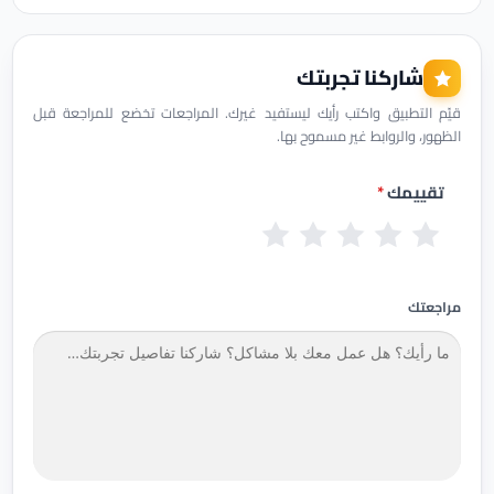
شاركنا تجربتك
قيّم التطبيق واكتب رأيك ليستفيد غيرك. المراجعات تخضع للمراجعة قبل
الظهور، والروابط غير مسموح بها.
تقييمك
*
س
ض
م
ج
م
ي
ع
ق
ي
م
ئ
ي
ب
د
ت
مراجعتك
ف
و
ج
ا
ل
دً
ز
ا