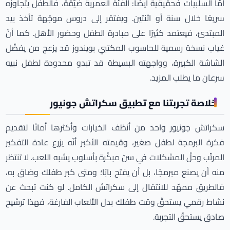
أمّا السلبيات فحقيقية أيضًا: الفئة العمرية ضيّقة، فالطفل يتجاوزه
سريعًا خلال سنة أو اثنتين. ويفتقر إلى دروس موجّهة تأخذ بيد
المبتدئ، فيعتمد كثيرًا على مبادرة الطفل وحضور الأهل. كما أنّ
غياب نسخة رسمية للحاسوب المكتبي بويندوز قد يزعج من يفضّل
الشاشة الكبيرة، وواجهته البسيطة قد تبدو محدودة لطفل نبيه
سرعان ما يطلب المزيد.
خلاصة تجربتنا مع تطبيق سكراتش جونيور
سكراتش جونيور واحد من أنظف الخيارات وأكثرها أمانًا لتقديم
فكرة البرمجة لطفل صغير، وقيمته الأكبر أنّه يزرع عادة التفكير
المرتّب وحلّ المشكلات في سنّ مبكّرة بأسلوب يشبه اللعب. لا تنتظر
منه أن يصنع مبرمجًا، بل أن يفتح بابًا؛ ومتى كبر طفلك وضاق به،
فالطريق ممهّد للانتقال إلى سكراتش الكامل. لو كنت تبحث عن
نشاط رقمي يستحقّ وقت طفلك بدل الألعاب الفارغة، فهذا ترشيح
صادق يستحقّ التجربة.