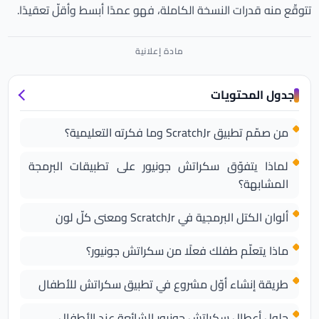
تتوقّع منه قدرات النسخة الكاملة، فهو عمدًا أبسط وأقلّ تعقيدًا.
جدول المحتويات
من صمّم تطبيق ScratchJr وما فكرته التعليمية؟
لماذا يتفوّق سكراتش جونيور على تطبيقات البرمجة
المشابهة؟
ألوان الكتل البرمجية في ScratchJr ومعنى كلّ لون
ماذا يتعلّم طفلك فعلًا من سكراتش جونيور؟
طريقة إنشاء أوّل مشروع في تطبيق سكراتش للأطفال
حلول أعطال سكراتش جونيور الشائعة عند الأطفال