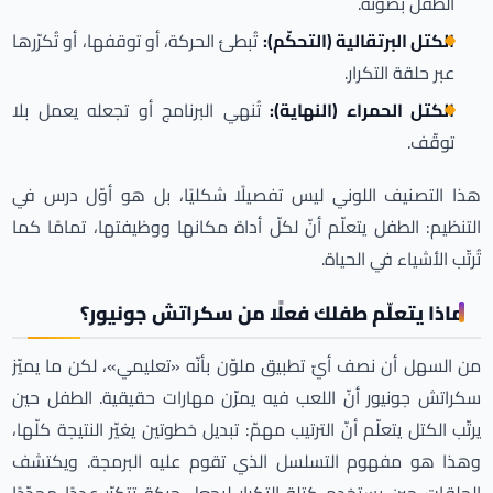
الطفل بصوته.
الكتل البرتقالية (التحكّم):
تُبطئ الحركة، أو توقفها، أو تُكرّرها
عبر حلقة التكرار.
الكتل الحمراء (النهاية):
تُنهي البرنامج أو تجعله يعمل بلا
توقّف.
هذا التصنيف اللوني ليس تفصيلًا شكليًا، بل هو أوّل درس في
التنظيم: الطفل يتعلّم أنّ لكلّ أداة مكانها ووظيفتها، تمامًا كما
تُرتّب الأشياء في الحياة.
ماذا يتعلّم طفلك فعلًا من سكراتش جونيور؟
من السهل أن نصف أيّ تطبيق ملوّن بأنّه «تعليمي»، لكن ما يميّز
سكراتش جونيور أنّ اللعب فيه يمرّن مهارات حقيقية. الطفل حين
يرتّب الكتل يتعلّم أنّ الترتيب مهمّ: تبديل خطوتين يغيّر النتيجة كلّها،
وهذا هو مفهوم التسلسل الذي تقوم عليه البرمجة. ويكتشف