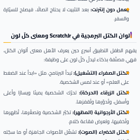
يعمل دون إنترنت:
بعد التثبيت لا يحتاج اتصالًا، فيصلح للسيّارة
والسفر.
ألوان الكتل البرمجية في ScratchJr ومعنى كلّ لون
يفهم الطفل التطبيق أسرع حين يعرف الأهل معنى ألوان الكتل،
فهي مصنّفة بذكاء ليدلّ كلّ لون على وظيفة:
الكتل الصفراء (التشغيل):
تبدأ البرنامج، مثل «ابدأ عند الضغط
على العلم» أو عند لمس الشخصية.
الكتل الزرقاء (الحركة):
تحرّك الشخصية يمينًا ويسارًا وأعلى
وأسفل، وتُدوّرها وتُقفزها.
الكتل الأرجوانية (المظهر):
تكبّر الشخصية وتصغّرها، تُظهرها
وتُخفيها، وتعرض فقاعة كلام.
الكتل الخضراء (الصوت):
تشغّل الأصوات الجاهزة أو ما سجّله