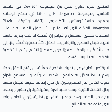
التطبيق ثمرة تعاون بحثي بين مجموعة DevTech في جامعة
تافتس، ومجموعة Lifelong Kindergarten في مختبر الوسائط
بمعهد ماساتشوستس للتكنولوجيا (MIT)، وشركة Playful
Invention. الفكرة التي بُني عليها أنّ الطفل الصغير قادر على
استيعاب منطق التسلسل والأوامر إن قُدّمت له بلغة بصرية تناسب
نموّه، فبدل السطور والأرقام يجد الطفل كتلًا مصوّرة تُصفّ جنبًا إلى
جنب لتُشكّل «برنامجًا» صغيرًا. حين يضغط زرّ التشغيل ترى الشخصية
تنفّذ ما رتّبه بالترتيب نفسه.
لا يقتصر التطبيق على تحريك شخصية معلّبة، بل يفتح للطفل محرّر
رسم بسيط يعدّل به ملامح الشخصيات وألوانها، ويسمح بإدراج
صوته الخاص عبر الميكروفون، بل حتى إضافة صورته ليجعل نفسه
بطل القصّة. النتيجة ليست مجرّد لعبة يستهلكها، بل مشروع يصنعه
بيديه من الصفر، وهذا جوهر الفرق بين تطبيق يُلهي الطفل وآخر
يبني عنده عقلية الصانع.