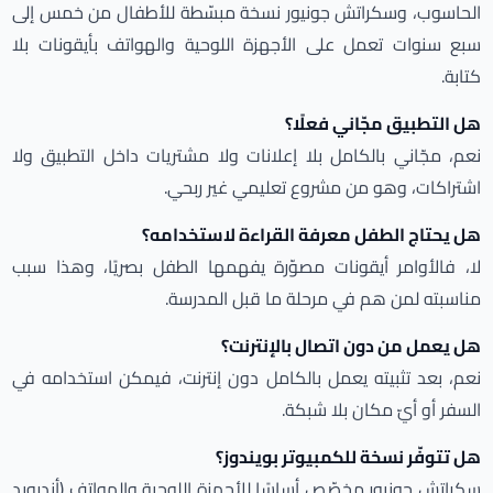
الحاسوب، وسكراتش جونيور نسخة مبسّطة للأطفال من خمس إلى
سبع سنوات تعمل على الأجهزة اللوحية والهواتف بأيقونات بلا
كتابة.
هل التطبيق مجّاني فعلًا؟
نعم، مجّاني بالكامل بلا إعلانات ولا مشتريات داخل التطبيق ولا
اشتراكات، وهو من مشروع تعليمي غير ربحي.
هل يحتاج الطفل معرفة القراءة لاستخدامه؟
لا، فالأوامر أيقونات مصوّرة يفهمها الطفل بصريًا، وهذا سبب
مناسبته لمن هم في مرحلة ما قبل المدرسة.
هل يعمل من دون اتصال بالإنترنت؟
نعم، بعد تثبيته يعمل بالكامل دون إنترنت، فيمكن استخدامه في
السفر أو أيّ مكان بلا شبكة.
هل تتوفّر نسخة للكمبيوتر بويندوز؟
سكراتش جونيور مخصّص أساسًا للأجهزة اللوحية والهواتف (أندرويد