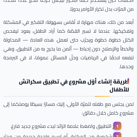
الحلقات حين يستخدم كتلة التكرار ليجعل حركة تتكرّر عددًا محدّدًا
من المرّات بدل تكرار الأوامر يدويًا.
أبعد من ذلك، هناك مهارة لا تُقاس بسهولة: التفكير في المشكلة
وتفكيكها. عندما لا تسير القصّة كما أراد الطفل، يعود ليفحص
الكتل خطوة خطوة ويجرّب حتى تعمل. هذه العادة — المحاولة
والخطأ والإصلاح دون إحباط — أثمن ما يخرج به من التطبيق، وهي
تنفعه لاحقًا في الرياضيات وحلّ المسائل عمومًا، لا في البرمجة
وحدها.
طريقة إنشاء أوّل مشروع في تطبيق سكراتش
للأطفال
لمن يجلس مع طفله للمرّة الأولى، إليك مسارًا بسيطًا يوصلكما إلى
مشروع كامل خلال دقائق:
افتح التطبيق واضغط علامة الزائد لبدء مشروع جديد فارغ.
اختر شخصية من المكتبة، أو ارسم واحدة جديدة من محرّر