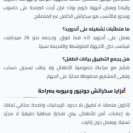
وآيباد) وبعض أجهزة كروم بوك؛ فإن أردت البرمجة على حاسوب
ويندوز فالأنسب هو سكراتش الكامل عبر المتصفّح.
ما متطلّبات تشغيله على أندرويد؟
يعمل على أندرويد 4.0 فما فوق، وحجمه نحو 26 ميجابايت،
فيناسب حتى الأجهزة المتوسّطة والقديمة نسبيًا.
هل يجمع التطبيق بيانات الطفل؟
صُمّم مع مراعاة خصوصية الأطفال ولا يطلب تسجيل حساب،
وتبقى المشاريع محفوظة محليًا على الجهاز.
مزايا سكراتش جونيور وعيوبه بصراحة
لأكون منصفًا، لا تطبيق بلا حدود. الإيجابيات واضحة: مجّاني تمامًا،
بلا إعلانات، آمن للأطفال، يبني تفكيرًا منطقيًا حقيقيًا لا مجرّد
تسلية، ويعمل دون إنترنت.