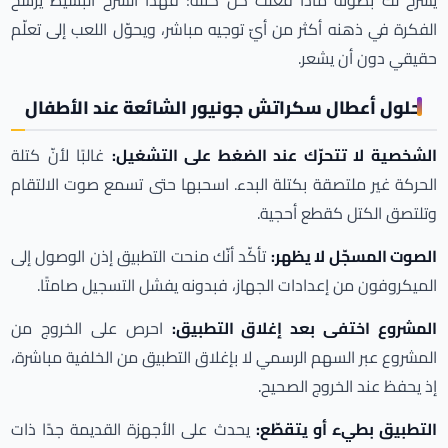
يشرح لك بصوته ماذا فعلت كلّ كتلة؛ فهذا الشرح البسيط يرسّخ
الفكرة في ذهنه أكثر من أيّ توجيه مباشر، ويحوّل اللعب إلى تعلّم
حقيقي دون أن يشعر.
حلول أعطال سكراتش جونيور الشائعة عند الأطفال
الشخصية لا تتحرّك عند الضغط على التشغيل:
غالبًا لأنّ كتلة
الحركة غير ملتصقة بكتلة البدء. اسحبها حتى تسمع صوت الالتقام
وتلتصق الكتل كقطع أحجية.
الصوت المسجّل لا يظهر:
تأكّد أنّك منحت التطبيق إذن الوصول إلى
الميكروفون من إعدادات الجهاز، فبدونه يفشل التسجيل صامتًا.
المشروع اختفى بعد إغلاق التطبيق:
احرص على الخروج من
المشروع عبر السهم الرسمي لا بإغلاق التطبيق من الخلفية مباشرة،
إذ يحفظ عند الخروج الصحيح.
التطبيق بطيء أو يتقطّع:
يحدث على الأجهزة القديمة جدًا ذات