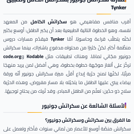
Tynker
أقرب منافس مفاهيمي هو
سكراتش الكامل
من المعهد
نفسه، وهو الخطوة التالية الطبيعية بعد أن يكبر الطفل: أوسع بكثير
لكنّه يتطلّب قراءة وحاسوبًا. أمّا
Tynker
فيقدّم مسارات دروس
منظّمة أكثر، لكنّ كثيرًا من محتواه مدفوع باشتراك، بينما سكراتش
جونيور مجّاني تمامًا. وهناك تطبيقات مثل
Kodable
و
code.org
تركّز على ألغاز موجّهة خطوة بخطوة، وهي أفضل لمن يريد منهجًا
مرتّبًا، لكنّها تمنح حرّية إبداع أقلّ. ميزة سكراتش جونيور أنّه ورقة
بيضاء يبني عليها الطفل ما يتخيّله بلا مسار مفروض، وهذه الحرّية
سلاح ذو حدّين: تعلّم من الطفل المبادر، وقد تُربك من يحتاج توجيهًا.
الأسئلة الشائعة عن سكراتش جونيور
ما الفرق بين سكراتش وسكراتش جونيور؟
سكراتش منصّة أوسع للأعمار من ثماني سنوات فأكثر وتعمل على