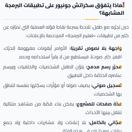
لماذا يتفوّق سكراتش جونيور على تطبيقات البرمجة
المشابهة؟
حين تجرّبه مع طفل، تلاحظ بسرعة نقاط قوّته العملية التي تميّزه عن
كثير من تطبيقات «تعليم البرمجة» المزدحمة بالإعلانات:
واجهة بلا نصوص تقريبًا:
الأوامر أيقونات مفهومة (تحرّك،
اقفز، كبّر، صوت)، فيستطيع من لا يقرأ استخدامه وحده.
محرّر رسم مدمج:
يلوّن الطفل الشخصيات والخلفيات ويرسم
عناصره الخاصّة داخل التطبيق.
تسجيل صوتي:
يضيف صوته أو مؤثّرات يسجّلها بنفسه لتنطق
بها الشخصيات.
عدّة صفحات للمشروع:
يمكن بناء قصّة من مشاهد متتالية
تنتقل بينها الأحداث.
مجّاني بالكامل:
بلا إعلانات ولا مشتريات داخلية ولا جمع
بيانات، وهذا نادر في هذه الفئة.