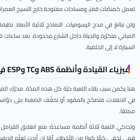
تعمل كمنصّات قفز، ومساحات مفتوحة خارج النسيج العمراني تت
ولن نبالغ في مدح الرسوميات. النماذج ثلاثية الأبعاد نظي
المباني متكرّرة والحياة داخل الشارع محدودة. بعد ساعات
السيارة لا إلى الخلفية.
فيزياء القيادة وأنظمة ABS وTC وESP في محاكي إكستريم كار
هنا يكمن سبب بقاء اللعبة حيّة كل هذه المدّة. محرّك الف
في الانفلات، فتصحّح بالمقود أو تخفّف الضغط على دوّاسة 
ممتعًا.