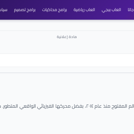
اتا
العاب ببجي
العاب رياضية
برامج محاكيات
برامج تصميم
سياس
لعبة Extreme Car Driving Simulator هي لعبة محاكاة سيارات العالم المفتوح منذ 