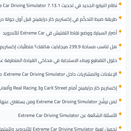
نظام النيترو الجديد في تحديث Extreme Car Driving Simulator 7.13.1
طريقة ضبط التحكّم في إكستريم كار درايفينج قبل أول جولة د
أضرار السيارة ووضع نقاط التفتيش في Extreme Car للأندرويد
هل تناسب مساحة 239.9 ميجابايت هاتفك؟ متطلّبات إكستريم كار درايفينج سيميوليتر
حلول التقطيع وبطء الاستجابة في محاكي القيادة المتطرفة عل
الإعلانات والمشتريات داخل Extreme Car Driving Simulator: ما الذي يزعج فعلًا؟
إكستريم كار درايفينج أمام CarX Street وReal Racing 3 وألعاب الهجولة
لمن نرشّح Extreme Car Driving Simulator ومن يستغني عنها؟
الأسئلة الشائعة عن Extreme Car Driving Simulator
تحميل لعبة Extreme Car Driving Simulator للأندرويد وتثبيتها