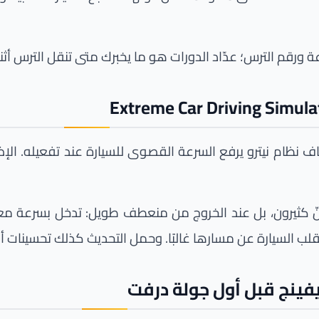
 ورقم الترس؛ عدّاد الدورات هو ما يخبرك متى تنقل الترس أثنا
حديث للّعبة، الصادر في السادس من يوليو 2026، أضاف نظام نيترو يرفع السرعة القصوى
ّ كثيرون، بل عند الخروج من منعطف طويل: تدخل بسرعة مع
فيقلب السيارة عن مسارها غالبًا. وحمل التحديث كذلك تحسينات أد
يفينج قبل أول جولة درفت