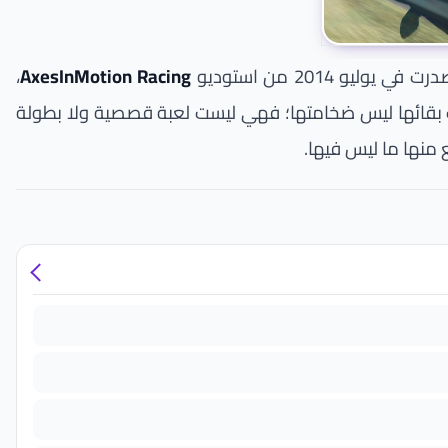
يوليو 2014 من استوديو
AxesInMotion Racing
،
 متجر جوجل بلاي، ولا تزال تتلقّى تحديثات حتى إصدار 7.13.1. والغريب أن سبب بقائها ليس ضخامتها؛ فهي ليست لعبة قصصية ولا بطولة
ع منها ما ليس فيها.