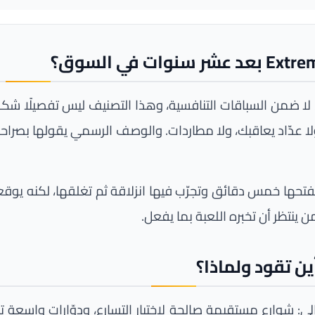
 ضمن السباقات التنافسية، وهذا التصنيف ليس تفصيلًا شكليًّا
 ولا عدّاد يعاقبك، ولا مطاردات. والوصف الرسمي يقولها بصر
فتحها خمس دقائق وتجرّب فيها انزلاقة ثم تغلقها، لكنه يوقعك
 ينتظر أن تخبره اللعبة بما يفعل.
ين تقود ولماذا؟
مالي: شوارع مستقيمة صالحة لاختبار التسارع، ودوّارات واسعة