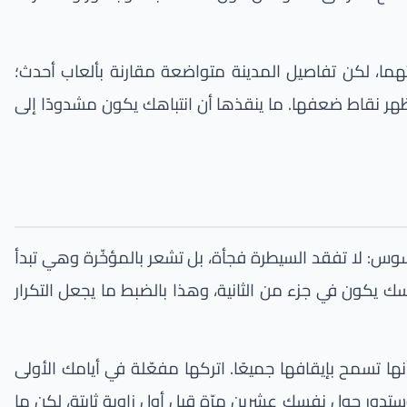
فتهما، لكن تفاصيل المدينة متواضعة مقارنة بألعاب أحدث؛
هر نقاط ضعفها. ما ينقذها أن انتباهك يكون مشدودًا إلى
سوس: لا تفقد السيطرة فجأة، بل تشعر بالمؤخّرة وهي تبدأ
ك يكون في جزء من الثانية، وهذا بالضبط ما يجعل التكرار
 مساعدة: منع انغلاق الفرامل ABS، والتحكّم في الجرّ TC، والاتزان الإلكتروني ESP، والأهمّ أنها تسمح بإيقافها جميعًا. اتركها مفعّلة في أيامك الأولى
ًا، فاطفئ TC وESP؛ من دونهما تصبح السيارة عصبية وستدور حول نفسك عشرين مرّة قبل أول زاوية ثابتة، لكن ما