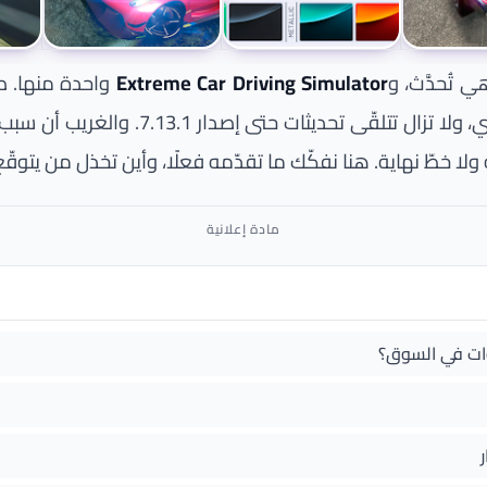
تُحدَّث، و
Extreme Car Driving Simulator
واحدة منها. صدرت في 
وتجاوزت حاجز الخمسمئة مليون تحميل على
لا خطّ نهاية. هنا نفكّك ما تقدّمه فعلًا، وأين تخذل من يتوقّ