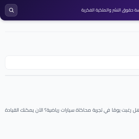
ة حقوق النشر والملكية الفكرية
عام ٢٠١٤، بفضل محركها الفيزيائي الواقعي المتطور. هل رغبت يومًا في تجربة محاكاة سيارات رياضية؟ الآن يمكنك القيادة