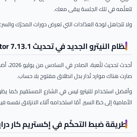
تتعلّمه في تلك الجلسة يبقى معك.
ولا تتجاهل لوحة العدّادات التي تعرض دورات المحرّك والسرعة
نظام النيترو الجديد في تحديث Extreme Car Driving Simulator 7.13.1
أحدث ت
صارت هناك موارد تُدار بدل انطلاق مفتوح بلا حساب.
وأفضل استخدام للنيترو ليس في الشارع المستقيم كما يظن
الأمامية إلى خطّ السير. أمّا استخدامه أثناء الانزلاق نفسه 
طريقة ضبط التحكّم في إكستريم كار درا