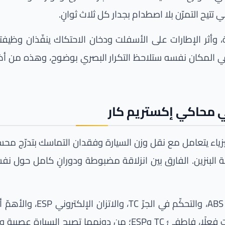
يح التمرّن بلا اصطدام بجدار كل ثلاث ثوانٍ.
فة، وأثر الإطارات على الأسفلت ودخان الاحتكاك ينفّذان وظي
 في المكان نفسه ستلاحظ التكرار البصري بوضوح، وهذه من أظ
يزياء يتعامل مع نقل وزن السيارة وفقدان التماسك بتدرّج مح
البنزين. الفارق بين انزلاقة مضبوطة ودورانٍ كامل حول نفس
وتحاكي اللعبة ثلاثة أنظمة
فهي تخفي كمًّا كبيرًا من الأخطاء. أمّا إن أردت تعلّم الدرفت فعل