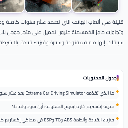
قليلة هي ألعاب الهاتف التي تصمد عشر سنوات كاملة وهي 
سباقات. إنها مدينة مفتوحة وسيارة وفيزياء قيادة، بلا شرطة و
جدول المحتويات
ما الذي تقدّمه Extreme Car Driving Simulator بعد عشر سنوات في السوق؟
مدينة إكستريم كار درايفينج المفتوحة: أين تقود ولماذا؟
فيزياء القيادة وأنظمة ABS وTC وESP في محاكي إكستريم كار