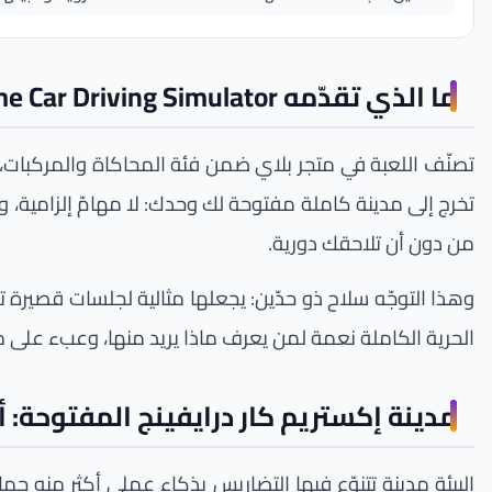
ما الذي تقدّمه Extreme Car Driving Simulator بعد عشر سنوات في السوق؟
تصنّف اللعبة في متجر بلاي ضمن فئة المحاكاة والمركبات، لا
تخرج إلى مدينة كاملة مفتوحة لك وحدك: لا مهامّ إلزامية،
من دون أن تلاحقك دورية.
وهذا التوجّه سلاح ذو حدّين: يجعلها مثالية لجلسات قصيرة ت
الحرية الكاملة نعمة لمن يعرف ماذا يريد منها، وعبء على من
مدينة إكستريم كار درايفينج المفتوحة: أ
البيئة مدينة تتنوّع فيها التضاريس بذكاء عملي أكثر منه ج