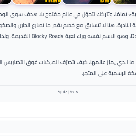
 باسم OTR، تنتمي إلى هذه الفئة النادرة. هنا لا تتسابق مع خصم بقدر ما تصار
منذ خمس دقائق. من طوّرها هو است
ا الذي يميّز عالمها، كيف تتصرّف المركبات فوق التضاريس المخت
ة الرسمية على المتجر.