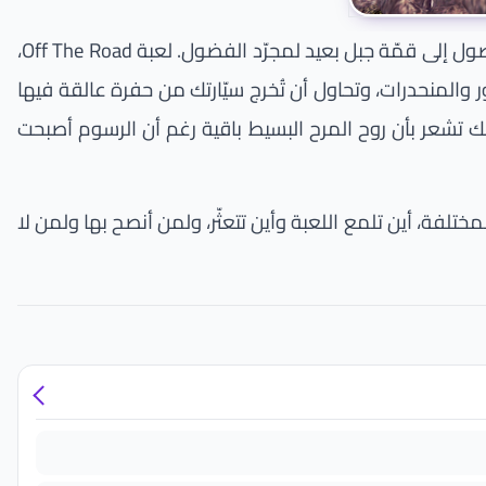
قليلة هي ألعاب القيادة التي تجعلك تنسى فكرة «خط النهاية» تمامًا، وتتركك تتجوّل في عالم مفتوح بلا هدف سوى الوصول إلى قمّة جبل بعيد لمجرّد الفضول. لعبة Off The Road،
ع الطين والصخور والمنحدرات، وتحاول أن تُخرج سيّارتك من حفرة عالقة فيها
وديو DogByte Games، وهو الاسم نفسه وراء لعبة Blocky Roads القديمة، ولذلك تشعر بأن روح المرح البسيط باقية رغم أن الرسوم أصبحت
لفة، أين تلمع اللعبة وأين تتعثّر، ولمن أنصح بها ولمن لا