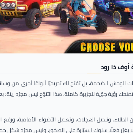
أوف ذا رود
حنات ومركبات الوحش الضخمة، بل تفتح لك تدريجيًا أنواعًا أخرى من و
تمنحك رؤية جوّية للجزيرة كاملة. هذا التنوّع ليس مجرّد زينة؛
 الطلاء، وتبديل العجلات، وتعديل الأضواء الأمامية، ورفع ا
ا يغيّر فعلًا سلوك السيّارة على الصخور، وليس مجرّد شكل جمال