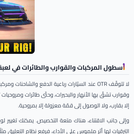
أسطول المركبات والقوارب والطائرات في لعبة 
لا تتوقّف OTR عند السيّارات رباعية الدفع والشا
وقوارب تشقّ بها الأنهار والبحيرات، وحتّى طائرات ومروحيات 
إلا بقارب، ولا الوصول إلى قمّة معزولة إلا بمروحية.
وإلى جانب الاقتناء، هناك متعة التخصيص. يمكنك تغيير لون
الترقيات لها أثر ملموس على الأداء، فرفع نظام التعليق مثلً