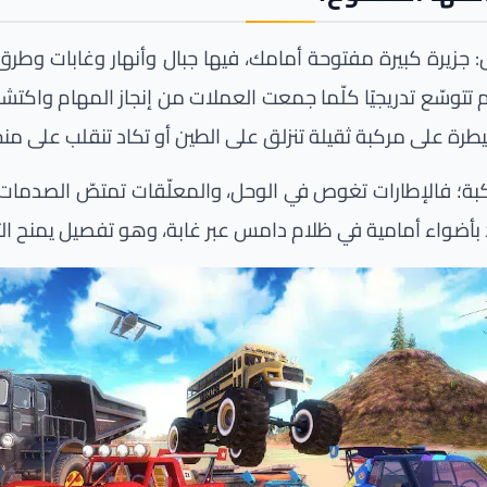
زيرة كبيرة مفتوحة أمامك، فيها جبال وأنهار وغابات وطرق ت
تتوسّع تدريجيًا كلّما جمعت العملات من إنجاز المهام واكتش
طرة على مركبة ثقيلة تنزلق على الطين أو تكاد تنقلب على منحدر
 مركبة؛ فالإطارات تغوص في الوحل، والمعلّقات تمتصّ الصدم
ود بأضواء أمامية في ظلام دامس عبر غابة، وهو تفصيل يمنح الت